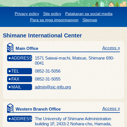
Privacy policy
Site policy
Patakaran sa social media
Para sa mga impormasyon
Sitemap
Shimane International Center
Access »
Main Office
ADDRESS
1571 Saiwai-machi, Matsue, Shimane 690-
0041
TEL
0852-31-5056
FAX
0852-31-5055
MAIL
admin@sic-info.org
Access »
Western Branch Office
ADDRESS
The University of Shimane Administration
building 1F, 2433-2 Nohara-cho, Hamada,