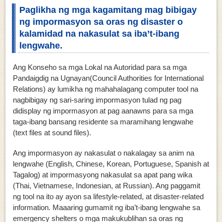
Paglikha ng mga kagamitang mag bibigay
ng impormasyon sa oras ng disaster o
kalamidad na nakasulat sa iba’t-ibang
lengwahe.
Ang Konseho sa mga Lokal na Autoridad para sa mga
Pandaigdig na Ugnayan(Council Authorities for International
Relations) ay lumikha ng mahahalagang computer tool na
nagbibigay ng sari-saring impormasyon tulad ng pag
didisplay ng impormasyon at pag aanawns para sa mga
taga-ibang bansang residente sa maramihang lengwahe
(text files at sound files).
Ang impormasyon ay nakasulat o nakalagay sa anim na
lengwahe (English, Chinese, Korean, Portuguese, Spanish at
Tagalog) at impormasyong nakasulat sa apat pang wika
(Thai, Vietnamese, Indonesian, at Russian). Ang paggamit
ng tool na ito ay ayon sa lifestyle-related, at disaster-related
information. Maaaring gumamit ng iba’t-ibang lengwahe sa
emergency shelters o mga makukublihan sa oras ng