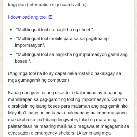
kagipitan (Information signboards atbp.).
I-download ang tool
“Multilingual tool sa paglikha ng sheet “.
“Multilingual tool mobile para sa sa paglikha ng
impormasyon”.
“Multilingual tool sa paglikha ng impormasyon gamit ang
boses “.
(Ang mga tool na ito ay dapat naka install o nakalagay sa
mga gumagamit ng computer.)
Kapag nangyari na ang disaster o kalamidad ay maaaring
mahihirapan sa pag-gamit ng tool ng impormasyon. Gamitin
o praktisin ng isang beses para malaman ang pag gamit nito.
May iba’t-ibang uri ng kapaki-pakinabang na impormasyong
makukuha sa iba’t-ibang lengwahe, tulad ng maraming
palatandaan na maaring malikha o magawa at magagamit sa
evacuation o emergency shelters. (Alamin ang mga