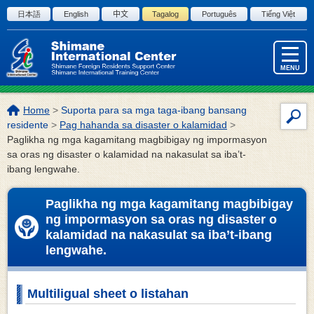
Skip to the body
日本語
English
中文
Tagalog
Português
Tiếng Việt
MENU
Lokasyon
Home
>
Suporta para sa mga taga-ibang bansang
Par
ng
residente
>
Pag hahanda sa disaster o kalamidad
>
sa
page:
Paglikha ng mga kagamitang magbibigay ng impormasyon
sa oras ng disaster o kalamidad na nakasulat sa iba’t-
pag
ibang lengwahe.
ng
site
Paglikha ng mga kagamitang magbibigay
ng impormasyon sa oras ng disaster o
kalamidad na nakasulat sa iba’t-ibang
lengwahe.
Multiligual sheet o listahan