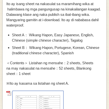
Ito ay isang sheet na nakasulat sa maramihang wika at
halimbawa ng mga pangungusap na kinakailangan kaagad.
Dalawang klase ang naka publish sa ibat-ibang wika.
Mangyaring gamitin at i-download. Ito ay di nababasa dahil
waterproof.
Sheet A： Wikang Hapon, Easy Japanese, English,
Chinese (simple chinese character), Tagalog
Sheet B： Wikang Hapon, Portugese, Korean, Chinese
(traditional chinese character), Spanish
＜Contents＞ Listahan ng mensahe：2 sheets, Sheets
na may nakasulat na mensahe：52 sheets, Blankong
sheet：1 sheet
※Ito ay kasama sa listahan ng sheet A.