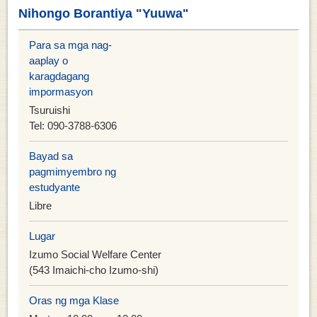
Nihongo Borantiya "Yuuwa"
Para sa mga nag-
aaplay o
karagdagang
impormasyon
Tsuruishi
Tel: 090-3788-6306
Bayad sa
pagmimyembro ng
estudyante
Libre
Lugar
Izumo Social Welfare Center
(543 Imaichi-cho Izumo-shi)
Oras ng mga Klase