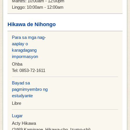
Martes: 10:00am - 12:00pm
Linggo: 10:00am - 12:00am
Hikawa de Nihongo
Para sa mga nag-
aaplay o
karagdagang
impormasyon
Ohba
Tel: 0853-72-1611
Bayad sa
pagmimyembro ng
estudyante
Libre
Lugar
Acty Hikawa
(2469 Kaminaoe, Hikawa-cho, Izumo-shi)