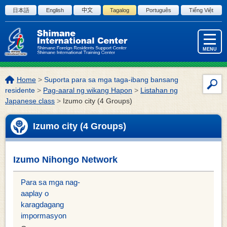
Skip to the body
日本語
English
中文
Tagalog
Português
Tiếng Việt
MENU
Lokasyon
Home
>
Suporta para sa mga taga-ibang bansang
Par
ng
residente
>
Pag-aaral ng wikang Hapon
>
Listahan ng
sa
page:
Japanese class
>
Izumo city (4 Groups)
pag
ng
Izumo city (4 Groups)
site
Izumo Nihongo Network
Para sa mga nag-
aaplay o
karagdagang
impormasyon