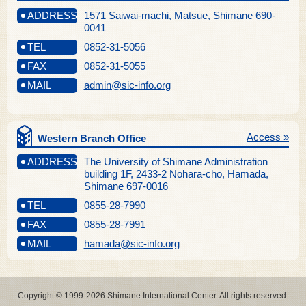
ADDRESS
1571 Saiwai-machi, Matsue, Shimane 690-
0041
TEL
0852-31-5056
FAX
0852-31-5055
MAIL
admin@sic-info.org
Access »
Western Branch Office
ADDRESS
The University of Shimane Administration
building 1F, 2433-2 Nohara-cho, Hamada,
Shimane 697-0016
TEL
0855-28-7990
FAX
0855-28-7991
MAIL
hamada@sic-info.org
Copyright © 1999-2026 Shimane International Center. All rights reserved.