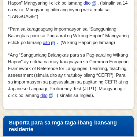
Hapon” Mangyaring i-click po lamang
dito
. (Isinalin sa 14
na wika. Mangyaring piliin ang inyong wika mula sa
“LANGUAGE”)
*Para sa karagdagang impormasyon sa “Sangguniang
Balangkas para sa Pag-aaral ng Wikang Hapon” Mangyaring
i-click po lamang
dito
. (Wikang Hapon po lamang)
*Ang “Sangguniang Balangkas para sa Pag-aaral ng Wikang
Hapon” ay nilikha na may kaugnayan sa Common European
Framework of Reference for Languages: Learning, teaching,
assessment (simula dito ay tinutukoy bilang “CEFR”). Para
sa impormasyon sa pagsusulatan sa pagitan ng CEFR at ng
Japanese Language Proficiency Test (JLPT). Mangyaring i-
click po lamang
dito
. (Isinalin sa Ingles).
Suporta para sa mga taga-ibang bansang
residente