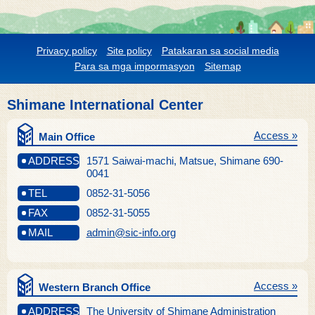
Privacy policy
Site policy
Patakaran sa social media
Para sa mga impormasyon
Sitemap
Shimane International Center
Access »
Main Office
ADDRESS
1571 Saiwai-machi, Matsue, Shimane 690-
0041
TEL
0852-31-5056
FAX
0852-31-5055
MAIL
admin@sic-info.org
Access »
Western Branch Office
ADDRESS
The University of Shimane Administration