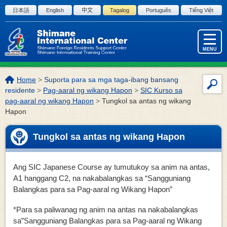
Skip to the body
日本語
English
中文
Tagalog
Português
Tiếng Việt
MENU
Lokasyon
Home
>
Suporta para sa mga taga-ibang bansang
Par
ng
residente
>
Pag-aaral ng wikang Hapon
>
SIC Kurso sa
sa
page:
pag-aaral ng wikang Hapon
>
Tungkol sa antas ng wikang
Hapon
pag
ng
site
Tungkol sa antas ng wikang Hapon
Ang SIC Japanese Course ay tumutukoy sa anim na antas,
A1 hanggang C2, na nakabalangkas sa “Sangguniang
Balangkas para sa Pag-aaral ng Wikang Hapon”
*Para sa paliwanag ng anim na antas na nakabalangkas
sa”Sangguniang Balangkas para sa Pag-aaral ng Wikang