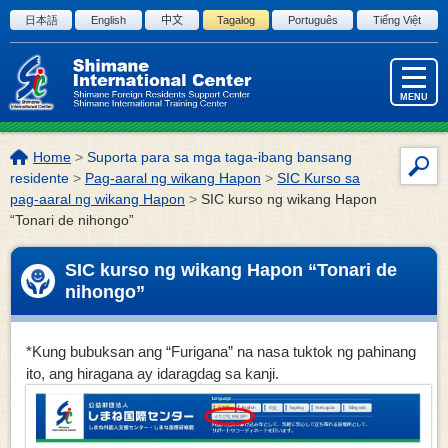
Skip to the body
日本語
English
中文
Tagalog
Português
Tiếng Việt
MENU
Lokasyon
Home
>
Suporta para sa mga taga-ibang bansang
Par
ng
residente
>
Pag-aaral ng wikang Hapon
>
SIC Kurso sa
sa
page:
pag-aaral ng wikang Hapon
>
SIC kurso ng wikang Hapon
“Tonari de nihongo”
pag
ng
site
SIC kurso ng wikang Hapon “Tonari de
nihongo”
*Kung bubuksan ang “Furigana” na nasa tuktok ng pahinang
ito, ang hiragana ay idaragdag sa kanji.