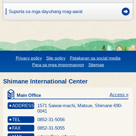
Suporta sa mga dayuhang mag-aaral
Privacy policy
Site policy
Patakaran sa social media
Para sa mga impormasyon
Sitemap
Shimane International Center
Access »
Main Office
ADDRESS
1571 Saiwai-machi, Matsue, Shimane 690-
0041
TEL
0852-31-5056
FAX
0852-31-5055