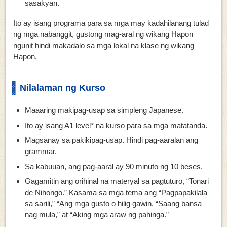
sasakyan.
Ito ay isang programa para sa mga may kadahilanang tulad
ng mga nabanggit, gustong mag-aral ng wikang Hapon
ngunit hindi makadalo sa mga lokal na klase ng wikang
Hapon.
Nilalaman ng Kurso
Maaaring makipag-usap sa simpleng Japanese.
Ito ay isang A1 level* na kurso para sa mga matatanda.
Magsanay sa pakikipag-usap. Hindi pag-aaralan ang
grammar.
Sa kabuuan, ang pag-aaral ay 90 minuto ng 10 beses.
Gagamitin ang orihinal na materyal sa pagtuturo, “Tonari
de Nihongo.” Kasama sa mga tema ang “Pagpapakilala
sa sarili,” “Ang mga gusto o hilig gawin, “Saang bansa
nag mula,” at “Aking mga araw ng pahinga.”