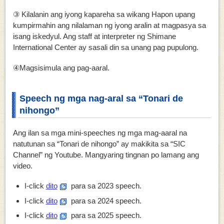
③ Kilalanin ang iyong kapareha sa wikang Hapon upang
kumpirmahin ang nilalaman ng iyong aralin at magpasya sa
isang iskedyul. Ang staff at interpreter ng Shimane
International Center ay sasali din sa unang pag pupulong.
④Magsisimula ang pag-aaral.
Speech ng mga nag-aral sa “Tonari de
nihongo”
Ang ilan sa mga mini-speeches ng mga mag-aaral na
natutunan sa “Tonari de nihongo” ay makikita sa “SIC
Channel” ng Youtube. Mangyaring tingnan po lamang ang
video.
I-click
dito
para sa 2023 speech.
I-click
dito
para sa 2024 speech.
I-click
dito
para sa 2025 speech.