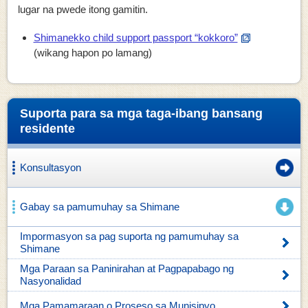
lugar na pwede itong gamitin.
Shimanekko child support passport “kokkoro”
(wikang hapon po lamang)
Suporta para sa mga taga-ibang bansang
residente
Konsultasyon
Gabay sa pamumuhay sa Shimane
Impormasyon sa pag suporta ng pamumuhay sa
Shimane
Mga Paraan sa Paninirahan at Pagpapabago ng
Nasyonalidad
Mga Pamamaraan o Proseso sa Munisipyo