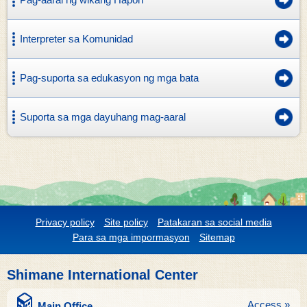
Interpreter sa Komunidad
Pag-suporta sa edukasyon ng mga bata
Suporta sa mga dayuhang mag-aaral
Privacy policy
Site policy
Patakaran sa social media
Para sa mga impormasyon
Sitemap
Shimane International Center
Access »
Main Office