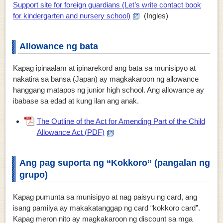
Support site for foreign guardians (Let’s write contact book
for kindergarten and nursery school)
(Ingles)
Allowance ng bata
Kapag ipinaalam at ipinarekord ang bata sa munisipyo at
nakatira sa bansa (Japan) ay magkakaroon ng allowance
hanggang matapos ng junior high school. Ang allowance ay
ibabase sa edad at kung ilan ang anak.
The Outline of the Act for Amending Part of the Child
Allowance Act (PDF)
Ang pag suporta ng “Kokkoro” (pangalan ng
grupo)
Kapag pumunta sa munisipyo at nag paisyu ng card, ang
isang pamilya ay makakatanggap ng card “kokkoro card”.
Kapag meron nito ay magkakaroon ng discount sa mga