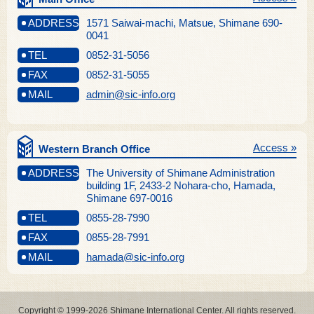
ADDRESS
1571 Saiwai-machi, Matsue, Shimane 690-
0041
TEL
0852-31-5056
FAX
0852-31-5055
MAIL
admin@sic-info.org
Access »
Western Branch Office
ADDRESS
The University of Shimane Administration
building 1F, 2433-2 Nohara-cho, Hamada,
Shimane 697-0016
TEL
0855-28-7990
FAX
0855-28-7991
MAIL
hamada@sic-info.org
Copyright © 1999-2026 Shimane International Center. All rights reserved.