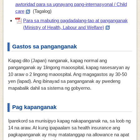
awtoridad para sa ugnayang pang-internasyonal / Child
care
(Tagalog)
Para sa mabuting pagdadalang-tao at panganganak
(Ministry of Health, Labour and Welfare)
Gastos sa panganganak
Kapag dito (Japan) nanganak, kapag normal ang
panganganak ay 1lingong maoospital, kapag nasesaryan ay
10 araw o 2 lingong maoospital. Ang magagastos ay 30-50
yen (lapad). Ang ibinayad sa panganganak ay pwedeng
mapabalik dahil sa sistema ng gobyerno.
Pag kapanganak
Iparekord sa munisipyo kapag nakapanganak na, sa loob ng
14 na araw. At kung ipapaalam sa health insurance ang
pagkapanganak ay may matatanggap na allowance na apat