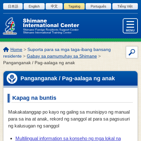
Skip to the body
日本語
English
中文
Tagalog
Português
Tiếng Việt
MENU
Lokasyon
Home
>
Suporta para sa mga taga-ibang bansang
Par
ng
residente
>
Gabay sa pamumuhay sa Shimane
>
sa
page:
Panganganak / Pag-aalaga ng anak
pag
ng
Panganganak / Pag-aalaga ng anak
site
Kapag na buntis
Makakatanggap po kayo ng galing sa munisipyo ng manual
para sa ina at anak, rekord ng sanggol at para sa pagsusuri
ng kalusugan ng sanggol
Multilingual information sa konseho ng mga lokal na