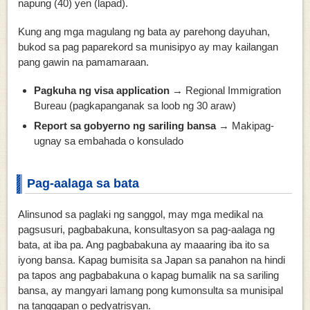
napung (40) yen (lapad).
Kung ang mga magulang ng bata ay parehong dayuhan,
bukod sa pag paparekord sa munisipyo ay may kailangan
pang gawin na pamamaraan.
Pagkuha ng visa application
→ Regional Immigration
Bureau (pagkapanganak sa loob ng 30 araw)
Report sa gobyerno ng sariling bansa
→ Makipag-
ugnay sa embahada o konsulado
Pag-aalaga sa bata
Alinsunod sa paglaki ng sanggol, may mga medikal na
pagsusuri, pagbabakuna, konsultasyon sa pag-aalaga ng
bata, at iba pa. Ang pagbabakuna ay maaaring iba ito sa
iyong bansa. Kapag bumisita sa Japan sa panahon na hindi
pa tapos ang pagbabakuna o kapag bumalik na sa sariling
bansa, ay mangyari lamang pong kumonsulta sa munisipal
na tanggapan o pedyatrisyan.