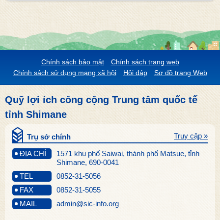
Chính sách bảo mật
Chính sách trang web
Chính sách sử dụng mạng xã hội
Hỏi đáp
Sơ đồ trang Web
Quỹ lợi ích công cộng Trung tâm quốc tế
tỉnh Shimane
Truy cập »
Trụ sở chính
ĐỊA CHỈ
1571 khu phố Saiwai, thành phố Matsue, tỉnh
Shimane, 690-0041
TEL
0852-31-5056
FAX
0852-31-5055
MAIL
admin@sic-info.org