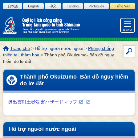
Đi đến văn bản bản của trang này
日本語
English
中文
Tagalog
Português
Tiếng Việt
MENU
Vị
Trang chủ
>
Hỗ trợ người nước ngoài
>
Phòng chống
Tìm
trí
thiên tai, thảm họa
>
Thành phố Okuizumo- Bản đồ nguy
kiế
trang
hiểm do lở đất
này:
Thành phố Okuizumo- Bản đồ nguy hiểm
do lở đất
奥出雲町土砂災害ハザードマップ
Hỗ trợ người nước ngoài