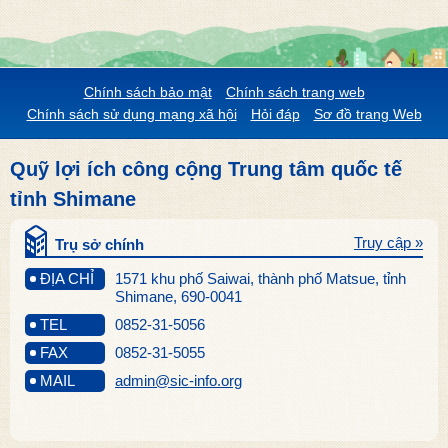
Chính sách bảo mật
Chính sách trang web
Chính sách sử dụng mạng xã hội
Hỏi đáp
Sơ đồ trang Web
Quỹ lợi ích công cộng Trung tâm quốc tế
tỉnh Shimane
Truy cập »
Trụ sở chính
ĐỊA CHỈ
1571 khu phố Saiwai, thành phố Matsue, tỉnh
Shimane, 690-0041
TEL
0852-31-5056
FAX
0852-31-5055
MAIL
admin@sic-info.org