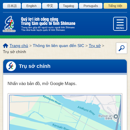
Đi đến văn bản bản của trang này
日本語
English
中文
Tagalog
Português
Tiếng Việt
MENU
Vị
Trang chủ
>
Thông tin liên quan đến SIC
>
Trụ sở
>
Tìm
trí
Trụ sở chính
kiế
trang
này:
Trụ sở chính
Nhấn vào bản đồ, mở Google Maps.