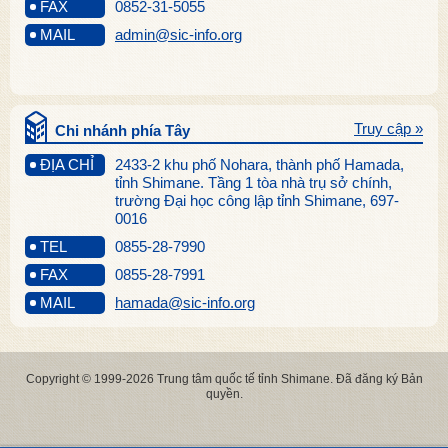
FAX
0852-31-5055
MAIL
admin@sic-info.org
Truy cập »
Chi nhánh phía Tây
ĐỊA CHỈ
2433-2 khu phố Nohara, thành phố Hamada,
tỉnh Shimane. Tầng 1 tòa nhà trụ sở chính,
trường Đại học công lập tỉnh Shimane, 697-
0016
TEL
0855-28-7990
FAX
0855-28-7991
MAIL
hamada@sic-info.org
Copyright © 1999-2026 Trung tâm quốc tế tỉnh Shimane. Đã đăng ký Bản
quyền.