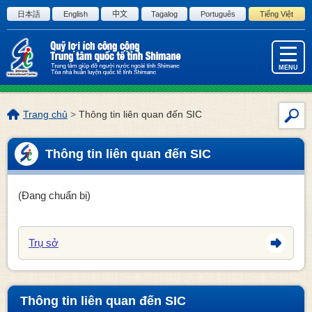
Đi đến văn bản bản của trang này
日本語
English
中文
Tagalog
Português
Tiếng Việt
MENU
Vị
Trang chủ
>
Thông tin liên quan đến SIC
Tìm
trí
kiế
trang
Thông tin liên quan đến SIC
này:
(Đang chuẩn bị)
Trụ sở
Thông tin liên quan đến SIC