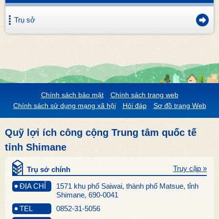
Trụ sở
Chính sách bảo mật
Chính sách trang web
Chính sách sử dụng mạng xã hội
Hỏi đáp
Sơ đồ trang Web
Quỹ lợi ích công cộng Trung tâm quốc tế
tỉnh Shimane
Truy cập »
Trụ sở chính
ĐỊA CHỈ
1571 khu phố Saiwai, thành phố Matsue, tỉnh
Shimane, 690-0041
TEL
0852-31-5056