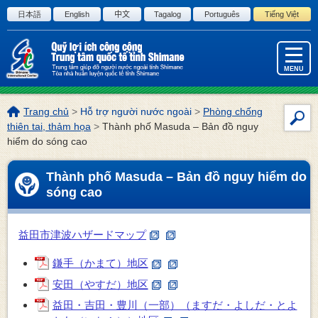
Đi đến văn bản bản của trang này
日本語
English
中文
Tagalog
Português
Tiếng Việt
MENU
Vị
Trang chủ
>
Hỗ trợ người nước ngoài
>
Phòng chống
Tìm
trí
thiên tai, thảm họa
>
Thành phố Masuda – Bản đồ nguy
kiế
trang
hiểm do sóng cao
này:
Thành phố Masuda – Bản đồ nguy hiểm do
sóng cao
益田市津波ハザードマップ
鎌手（かまて）地区
安田（やすだ）地区
益田・吉田・豊川（一部）（ますだ・よしだ・とよ