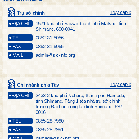
Truy cập »
Trụ sở chính
ĐỊA CHỈ
1571 khu phố Saiwai, thành phố Matsue, tỉnh
Shimane, 690-0041
TEL
0852-31-5056
FAX
0852-31-5055
MAIL
admin@sic-info.org
Truy cập »
Chi nhánh phía Tây
ĐỊA CHỈ
2433-2 khu phố Nohara, thành phố Hamada,
tỉnh Shimane. Tầng 1 tòa nhà trụ sở chính,
trường Đại học công lập tỉnh Shimane, 697-
0016
TEL
0855-28-7990
FAX
0855-28-7991
MAIL
hamada@sic-info.org