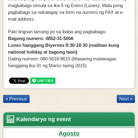
magbabago simula sa ika-5 ng Enero
(Lunes
). Wala pong
pagbabago
s
a nakalagay sa form na numero ng FAX at
e
-
mail address.
Paki tingnan lamang po sa ibaba ang pagbabago.
Bagong numero: 0852-31-5056
Lunes hanggang Biyernes 8:30-18:30 (maliban kung
national holiday at bagong taon)
Dating numero: 080-5618-8615 (Maaaring matawagan
hanggang ika-31 ng Marso taong 2015)
« Previous
Next »
Kalendaryo ng event
Agosto