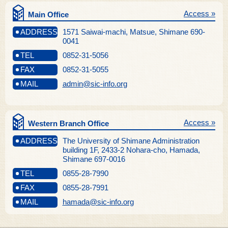
Access »
Main Office
ADDRESS
1571 Saiwai-machi, Matsue, Shimane 690-
0041
TEL
0852-31-5056
FAX
0852-31-5055
MAIL
admin@sic-info.org
Access »
Western Branch Office
ADDRESS
The University of Shimane Administration
building 1F, 2433-2 Nohara-cho, Hamada,
Shimane 697-0016
TEL
0855-28-7990
FAX
0855-28-7991
MAIL
hamada@sic-info.org