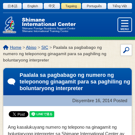
Skip to the body
日本語
English
中文
Tagalog
Português
Tiếng Việt
MENU
Lokasyon
Home
>
Abiso
>
SIC
>
Paalala sa pagbabago ng
Par
ng
numero ng teleponong ginagamit para sa paghiling ng
sa
page:
boluntaryong interpreter
pag
ng
Paalala sa pagbabago ng numero ng
site
teleponong ginagamit para sa paghiling ng
boluntaryong interpreter
Disyembre 16, 2014
Posted
Ang kasalukuyang numero ng telepono na ginagamit ng
boluntaryong interpreter sa
Shimane
International Center
ay