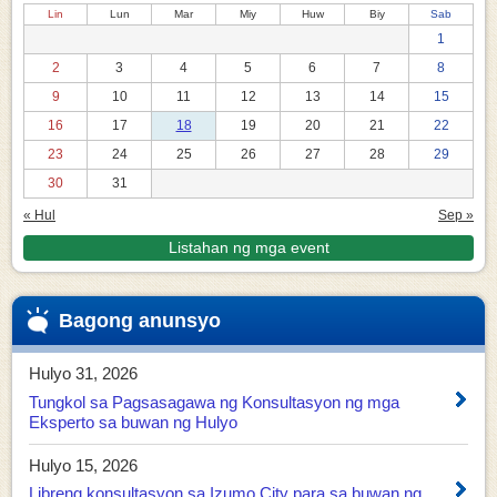
Lin
Lun
Mar
Miy
Huw
Biy
Sab
1
2
3
4
5
6
7
8
9
10
11
12
13
14
15
16
17
18
19
20
21
22
23
24
25
26
27
28
29
30
31
« Hul
Sep »
Listahan ng mga event
Bagong anunsyo
Hulyo 31, 2026
Tungkol sa Pagsasagawa ng Konsultasyon ng mga
Eksperto sa buwan ng Hulyo
Hulyo 15, 2026
Libreng konsultasyon sa Izumo City para sa buwan ng