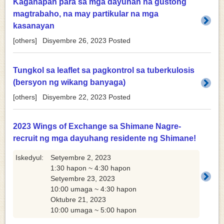
Kaganapan para sa mga dayuhan na gustong
magtrabaho, na may partikular na mga
kasanayan
[
others
]
Disyembre 26, 2023
Posted
Tungkol sa leaflet sa pagkontrol sa tuberkulosis
(bersyon ng wikang banyaga)
[
others
]
Disyembre 22, 2023
Posted
2023 Wings of Exchange sa Shimane Nagre-
recruit ng mga dayuhang residente ng Shimane!
Iskedyul:
Setyembre 2, 2023
1:30 hapon ~ 4:30 hapon
Setyembre 23, 2023
10:00 umaga ~ 4:30 hapon
Oktubre 21, 2023
10:00 umaga ~ 5:00 hapon