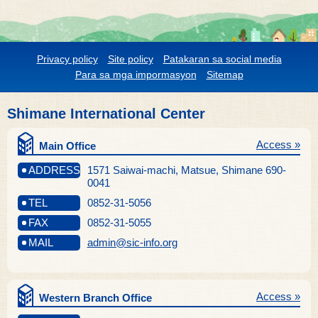
Privacy policy
Site policy
Patakaran sa social media
Para sa mga impormasyon
Sitemap
Shimane International Center
Access »
Main Office
ADDRESS
1571 Saiwai-machi, Matsue, Shimane 690-
0041
TEL
0852-31-5056
FAX
0852-31-5055
MAIL
admin@sic-info.org
Access »
Western Branch Office