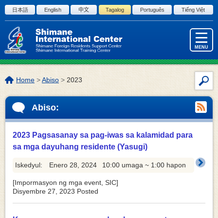
Skip to the body
日本語
English
中文
Tagalog
Português
Tiếng Việt
MENU
Lokasyon
Home
>
Abiso
>
2023
Par
ng
sa
page:
Abiso:
pag
ng
site
2023 Pagsasanay sa pag-iwas sa kalamidad para
sa mga dayuhang residente (Yasugi)
Iskedyul:
Enero 28, 2024
10:00 umaga ~ 1:00 hapon
[
Impormasyon ng mga event
,
SIC
]
Disyembre 27, 2023
Posted