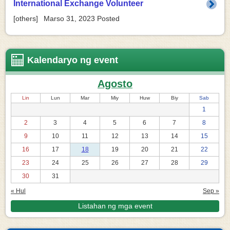
International Exchange Volunteer
[
others
]
Marso 31, 2023
Posted
Kalendaryo ng event
Agosto
Lin
Lun
Mar
Miy
Huw
Biy
Sab
1
2
3
4
5
6
7
8
9
10
11
12
13
14
15
16
17
18
19
20
21
22
23
24
25
26
27
28
29
30
31
« Hul
Sep »
Listahan ng mga event