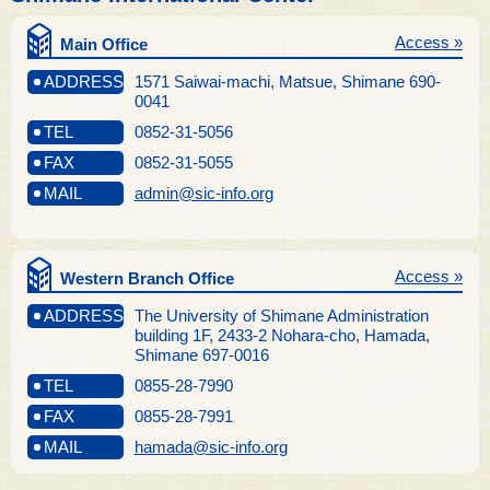
Access »
Main Office
ADDRESS
1571 Saiwai-machi, Matsue, Shimane 690-
0041
TEL
0852-31-5056
FAX
0852-31-5055
MAIL
admin@sic-info.org
Access »
Western Branch Office
ADDRESS
The University of Shimane Administration
building 1F, 2433-2 Nohara-cho, Hamada,
Shimane 697-0016
TEL
0855-28-7990
FAX
0855-28-7991
MAIL
hamada@sic-info.org