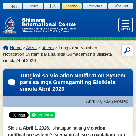
Skip to the body
日本語
English
中文
Tagalog
Português
Tiếng Việt
MENU
Lokasyon
Home
>
Abiso
>
others
>
Tungkol sa Violation
Par
ng
Notification System para sa mga Gumagamit ng Bisikleta
sa
page:
simula Abril 2026
pag
ng
Tungkol sa Violation Notification System
site
para sa mga Gumagamit ng Bisikleta
simula Abril 2026
Abril 10, 2026
Posted
Simula
Abril 1, 2026
, ipinatupad na ang
violation
notification system (sistema ng abiso sa paglabag)
para