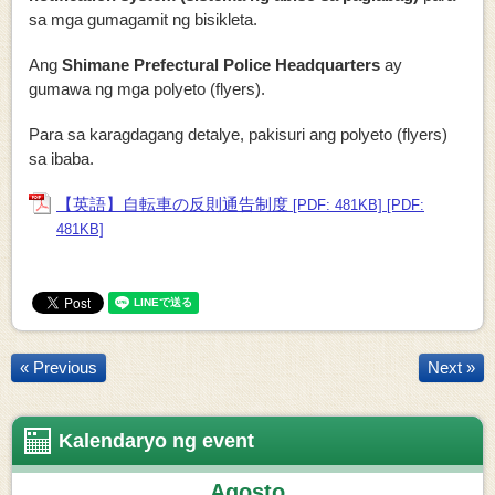
sa mga gumagamit ng bisikleta.
Ang
Shimane Prefectural Police Headquarters
ay
gumawa ng mga polyeto (flyers).
Para sa karagdagang detalye, pakisuri ang polyeto (flyers)
sa ibaba.
【英語】自転車の反則通告制度
[PDF: 481KB]
[PDF:
481KB]
« Previous
Next »
Kalendaryo ng event
Agosto