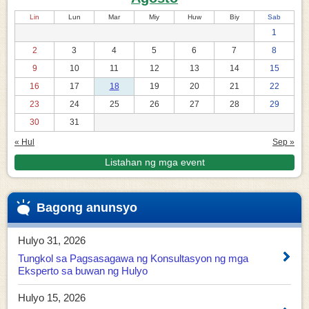
Lin
Lun
Mar
Miy
Huw
Biy
Sab
1
2
3
4
5
6
7
8
9
10
11
12
13
14
15
16
17
18
19
20
21
22
23
24
25
26
27
28
29
30
31
« Hul
Sep »
Listahan ng mga event
Bagong anunsyo
Hulyo 31, 2026
Tungkol sa Pagsasagawa ng Konsultasyon ng mga
Eksperto sa buwan ng Hulyo
Hulyo 15, 2026