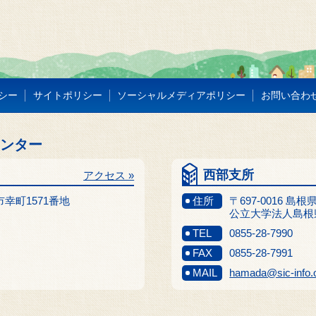
シー
サイトポリシー
ソーシャルメディアポリシー
お問い合わ
センター
西部支所
アクセス »
江市幸町1571番地
住所
〒697-0016 島
公立大学法人島根
TEL
0855-28-7990
FAX
0855-28-7991
MAIL
hamada@sic-info.