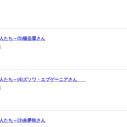
たち～(5)楊岳霖さん
載
人たち～(4)ズソワ・エブゲーニアさん
載
たち～(3)余夢秋さん