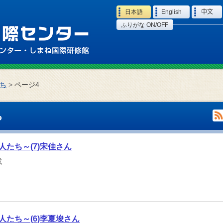
Language
日本語
English
中文
ふりがな ON/OFF
ち
>
ページ4
ち
たち～(7)宋佳さん
載
たち～(6)李夏埈さん