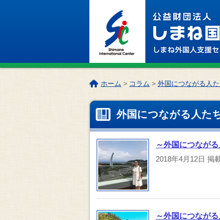
このページの本文へ
こ
ホーム
>
コラム
>
外国につながる人た
の
ペ
外国につながる人た
ー
ジ
の
～外国につながる人
位
置:
2018年4月12日
掲
～外国につながる人