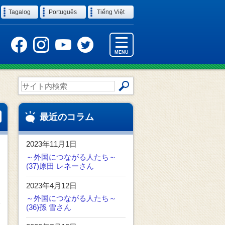
Tagalog
Português
Tiếng Việt
MENU
サ
イ
ト
内
最近のコラム
検
索
2023年11月1日
～外国につながる人たち～
(37)原田 レネーさん
2023年4月12日
～外国につながる人たち～
(36)孫 雪さん