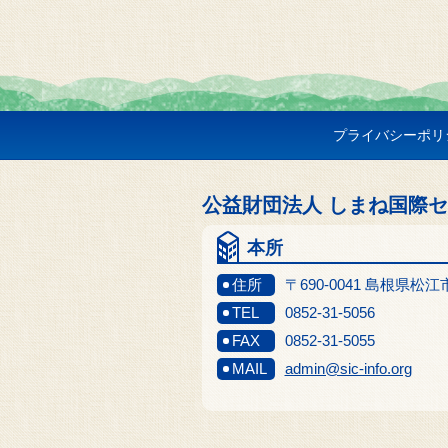
プライバシーポリ
公益財団法人 しまね国際
本所
住所
〒690-0041 島根県松
TEL
0852-31-5056
FAX
0852-31-5055
MAIL
admin@sic-info.org