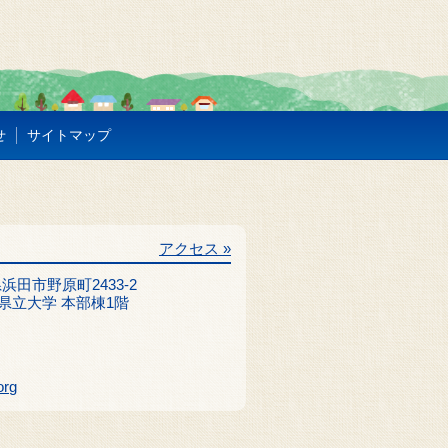
せ
サイトマップ
アクセス »
根県浜田市野原町2433-2
県立大学 本部棟1階
org