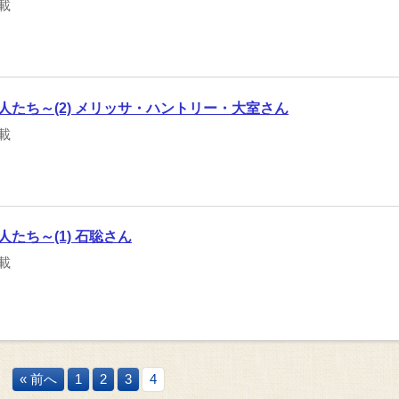
載
人たち～(2) メリッサ・ハントリー・大室さん
載
たち～(1) 石聡さん
載
« 前へ
1
2
3
4