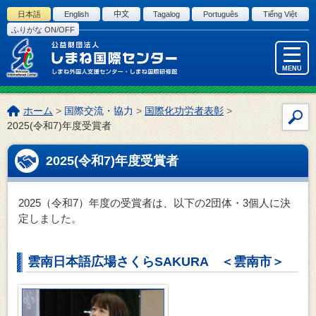
このページの本文へ
日本語
English
中文
Tagalog
Português
Tiếng Việt
ふりがな ON/OFF
MENU
こ
ホーム
>
国際交流・協力
>
国際化功労者表彰
>
サ
の
2025(令和7)年度受賞者
イ
ペ
ー
ト
2025(令和7)年度受賞者
ジ
内
の
検
位
索
2025（令和7）年度の受賞者は、以下の2団体・3個人に決
置:
定しました。
雲南日本語広場さくらSAKURA ＜雲南市＞