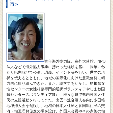
市＞
青年海外協力隊、在外大使館、NPO
法人などで海外協力事業に携わった経験を基に、長年にわ
たり県内各地で公演、講義、イベント等を行い、世界の現
状を伝えるとともに、地域の国際化に向けた意識啓発に精
力的に取り組んできた。また、語学力を活かし、島根県女
性センターの女性相談専門的通訳ボランティアやしまね国
際センターのボランティアほか、様々な形で県内外国人住
民の支援活動を行ってきた。出雲市連合婦人会内に多国籍
地域婦人会を創設し、地域の日本人住民と多国籍住民の交
流・相互理解促進の場を設け、外国人会員やその家族の相