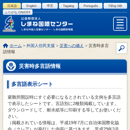
このページの本文へ
日本語
English
中文
Tagalog
Português
Tiếng Việt
ふりがな ON/OFF
MENU
こ
ホーム
>
外国人住民支援
>
災害への備え
>
災害時多言
サ
の
語情報
イ
ペ
ー
ト
災害時多言語情報
ジ
内
の
検
位
索
多言語表示シート
置:
避難所開設時にすぐ必要になるとされている文例を多言語
で表示したシートです。言語別に2種類掲載しています。
ダウンロードして、耐水紙等に印刷する等してお使いくだ
さい。
（掲載されている情報は、平成19年7月に自治体国際化協
会（クレア）が発行した内容に基づきます。平成29年3月