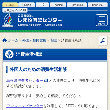
このページの本文へ
日本語
English
中文
Tagalog
Português
Tiếng Việt
ふりがな ON/OFF
MENU
こ
ホーム
>
外国人住民支援
>
相談
>
消費生活相談
サ
の
イ
ペ
消費生活相談
ト
ー
内
ジ
検
の
外国人のための消費生活相談
索
位
置:
島根県消費者センター
との連携により、消費生活に関
する相談ができます。
秘密は守ります。安心して相談してください。
ワンストップセンター
を利用して、24言語で対応できま