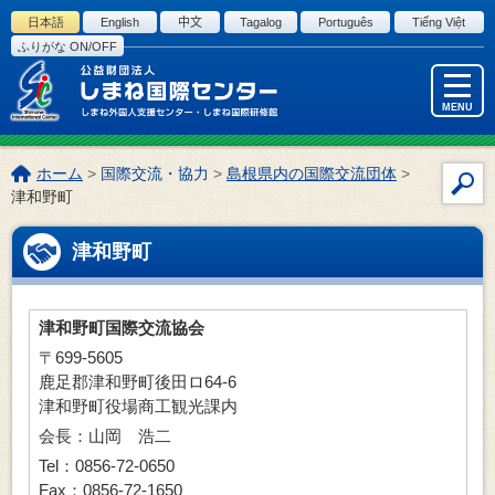
このページの本文へ
日本語
English
中文
Tagalog
Português
Tiếng Việt
ふりがな ON/OFF
MENU
こ
ホーム
>
国際交流・協力
>
島根県内の国際交流団体
>
サ
の
津和野町
イ
ペ
ー
ト
津和野町
ジ
内
の
検
位
索
津和野町国際交流協会
置:
〒699-5605
鹿足郡津和野町後田ロ64-6
津和野町役場商工観光課内
会長：山岡 浩二
Tel：0856-72-0650
Fax：0856-72-1650