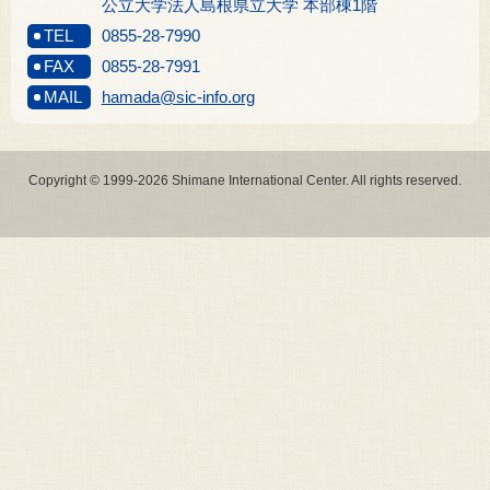
公立大学法人島根県立大学 本部棟1階
TEL
0855-28-7990
FAX
0855-28-7991
MAIL
hamada@sic-info.org
Copyright © 1999-2026 Shimane International Center. All rights reserved.