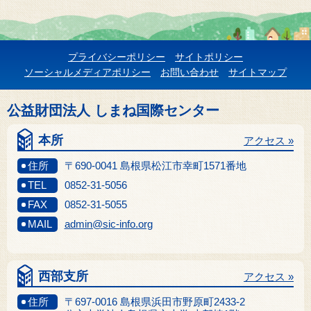
プライバシーポリシー
サイトポリシー
ソーシャルメディアポリシー
お問い合わせ
サイトマップ
公益財団法人 しまね国際センター
本所
アクセス »
住所
〒690-0041 島根県松江市幸町1571番地
TEL
0852-31-5056
FAX
0852-31-5055
MAIL
admin@sic-info.org
西部支所
アクセス »
住所
〒697-0016 島根県浜田市野原町2433-2