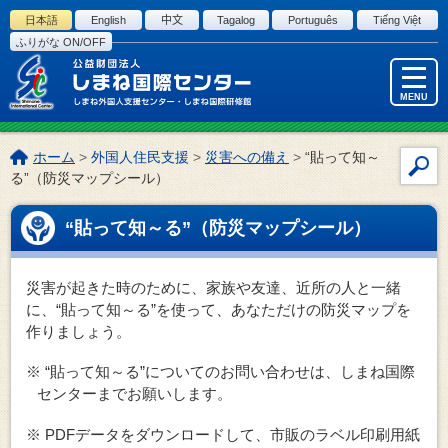
このページの本文へ
日本語
English
中文
Tagalog
Português
Tiếng Việt
ふりがな ON/OFF
MENU
こ
ホーム
>
外国人住民支援
>
災害への備え
>
“貼って知～
サ
の
る”（防災マップシール）
イ
ペ
ー
ト
“貼って知～る”（防災マップシール）
ジ
内
の
検
位
索
災害が起きた時のために、家族や友達、近所の人と一緒
置:
に、“貼って知～る”を使って、あなただけの防災マップを
作りましょう。
※ “貼って知～る”についてのお問い合わせは、しまね国際
センターまでお願いします。
※ PDFデータをダウンロードして、市販のラベル印刷用紙