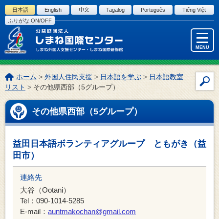
このページの本文へ
日本語
English
中文
Tagalog
Português
Tiếng Việt
ふりがな ON/OFF
MENU
こ
ホーム
>
外国人住民支援
>
日本語を学ぶ
>
日本語教室
サ
の
リスト
>
その他県西部（5グループ）
イ
ペ
ー
ト
その他県西部（5グループ）
ジ
内
の
検
位
索
益田日本語ボランティアグループ ともがき（益
置:
田市）
連絡先
大谷（Ootani）
Tel：090-1014-5285
E-mail：
auntmakochan@gmail.com