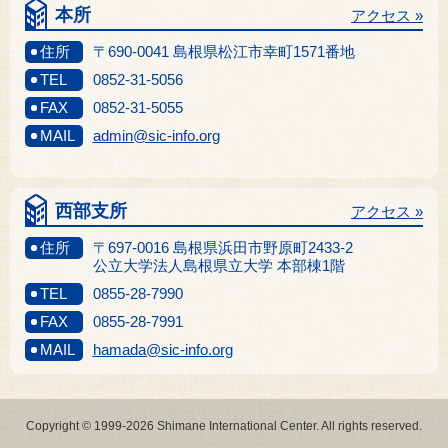
本所
アクセス »
住所
〒690-0041 島根県松江市幸町1571番地
TEL
0852-31-5056
FAX
0852-31-5055
MAIL
admin@sic-info.org
西部支所
アクセス »
住所
〒697-0016 島根県浜田市野原町2433-2
公立大学法人島根県立大学 本部棟1階
TEL
0855-28-7990
FAX
0855-28-7991
MAIL
hamada@sic-info.org
Copyright © 1999-2026 Shimane International Center. All rights reserved.