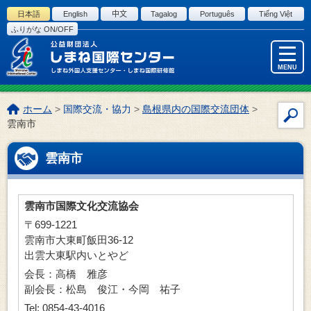
このページの本文へ
日本語
English
中文
Tagalog
Português
Tiếng Việt
ふりがな ON/OFF
MENU
こ
ホーム
>
国際交流・協力
>
島根県内の国際交流団体
>
サ
の
雲南市
イ
ペ
ー
ト
雲南市
ジ
内
の
検
位
索
雲南市国際文化交流協会
置:
〒699-1221
雲南市大東町飯田36-12
出雲大東駅内いとやど
会長：高橋 雅彦
副会長：松島 俊江・今岡 祐子
Tel: 0854-43-4016