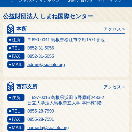
ソーシャルメディアポリシー
お問い合わせ
サイトマップ
公益財団法人 しまね国際センター
本所
アクセス »
住所
〒690-0041 島根県松江市幸町1571番地
TEL
0852-31-5056
FAX
0852-31-5055
MAIL
admin@sic-info.org
西部支所
アクセス »
住所
〒697-0016 島根県浜田市野原町2433-2
公立大学法人島根県立大学 本部棟1階
TEL
0855-28-7990
FAX
0855-28-7991
MAIL
hamada@sic-info.org