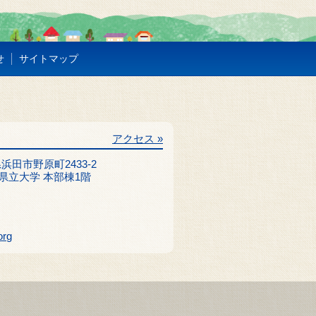
せ
サイトマップ
アクセス »
根県浜田市野原町2433-2
県立大学 本部棟1階
org