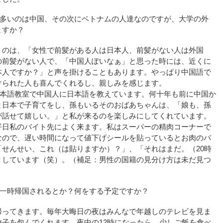
番多いのは中国、その次にベトナムの人達なのですが、大学の外
ますか？
うのは、「女性で前髪がある人は日本人、前髪がない人は外国
の前髪がない人で、「中国人ぽいなぁ」と思った時には、近くに
本人ですか？」と声を掛けることもあります。やっぱり中国語で
けられた人も喜んでくれるし、親しみを感じます。
日本語教室で中国人に日本語を教えています。何十年も前に中国か
と日本で子育てをし、孫もいるそのおばあちゃんは、「娘も、孫
が話せて嬉しい。」と私が来るのを楽しみにしてくれています。
平日私のバイト先によく来ます。私はスーパーの精肉コーナーで
なので、遅い時間になって値下げシールを貼っているとお肉のパ
せんせい、これ（は貼りますか）？」、「それはまだ。（20時
りしています（笑）。（補足：男性の国籍の見分け方は未だ見つ
に一時帰国されるとか？何をする予定ですか？
帰ってきます。毎年大晦日の夜はみんなで年越しのテレビを見ま
子を包んでくれます。夜中の12時になったら、少しご飯を食べ