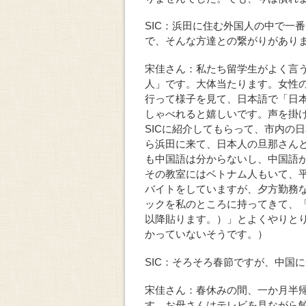
SIC：浜田に住む外国人の中で一
で、そんな方達との繋がりがあり
宋佳さん：私たち留学生がよく言
人」です。大体当たります。女性
行って様子を見て、日本語で「日
しゃべれると嬉しいです。声を掛
SICに紹介してもらって、市内の
ら浜田に来て、日本人の旦那さん
も中国語は分からないし、中国語
その教室にはベトナム人もいて、
バイトをしていますが、夕方勤務
ックを私のところに持ってきて、「
以降貼ります。）」とよくやりと
かっていないそうです。）
SIC：そろそろ春節ですが、中国
宋佳さん：春休みの間、一か月半
す。お母さんはテレビを見ながら餃