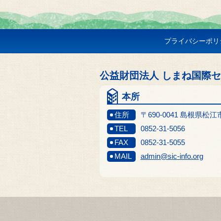
プライバシーポリ
公益財団法人 しまね国際
本所
住所
〒690-0041 島根県松
TEL
0852-31-5056
FAX
0852-31-5055
MAIL
admin@sic-info.org