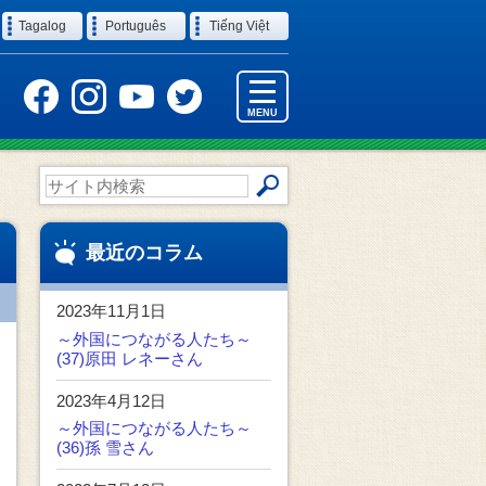
Tagalog
Português
Tiếng Việt
MENU
サ
イ
ト
内
最近のコラム
検
索
2023年11月1日
～外国につながる人たち～
(37)原田 レネーさん
2023年4月12日
～外国につながる人たち～
(36)孫 雪さん