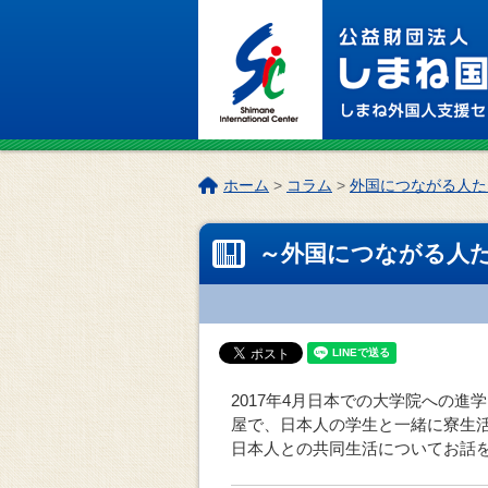
このページの本文へ
こ
ホーム
>
コラム
>
外国につながる人た
の
ペ
～外国につながる人た
ー
ジ
の
位
置:
2017年4月日本での大学院への
屋で、日本人の学生と一緒に寮生活
日本人との共同生活についてお話