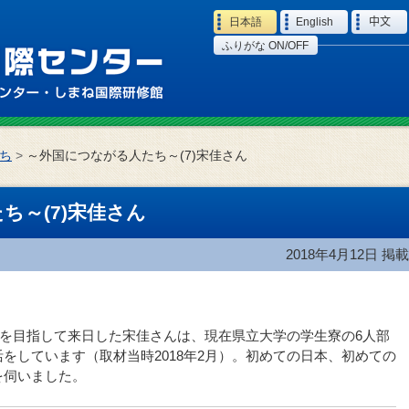
Language
日本語
English
中文
ふりがな ON/OFF
ち
>
～外国につながる人たち～(7)宋佳さん
ち～(7)宋佳さん
2018年4月12日
掲載
進学を目指して来日した宋佳さんは、現在県立大学の学生寮の6人部
をしています（取材当時2018年2月）。初めての日本、初めての
を伺いました。