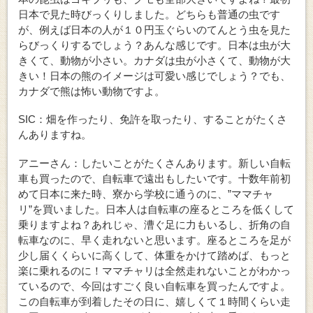
日本で見た時びっくりしました。どちらも普通の虫です
が、例えば日本の人が１０円玉ぐらいのてんとう虫を見た
らびっくりするでしょう？あんな感じです。日本は虫が大
きくて、動物が小さい。カナダは虫が小さくて、動物が大
きい！日本の熊のイメージは可愛い感じでしょう？でも、
カナダで熊は怖い動物ですよ。
SIC：畑を作ったり、免許を取ったり、することがたくさ
んありますね。
アニーさん：したいことがたくさんあります。新しい自転
車も買ったので、自転車で遠出もしたいです。十数年前初
めて日本に来た時、寮から学校に通うのに、”ママチャ
リ”を買いました。日本人は自転車の座るところを低くして
乗りますよね？あれじゃ、漕ぐ足に力もいるし、折角の自
転車なのに、早く走れないと思います。座るところを足が
少し届くくらいに高くして、体重をかけて踏めば、もっと
楽に乗れるのに！ママチャリは全然走れないことがわかっ
ているので、今回はすごく良い自転車を買ったんですよ。
この自転車が到着したその日に、嬉しくて１時間くらい走