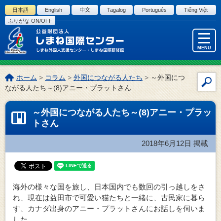
このページの本文へ
日本語
English
中文
Tagalog
Português
Tiếng Việt
ふりがな ON/OFF
MENU
こ
ホーム
>
コラム
>
外国につながる人たち
>
～外国につ
サ
の
ながる人たち～(8)アニー・プラットさん
イ
ペ
ー
ト
～外国につながる人たち～(8)アニー・プラッ
ジ
内
トさん
の
検
位
索
2018年6月12日
掲載
置:
海外の様々な国を旅し、日本国内でも数回の引っ越しをさ
れ、現在は益田市で可愛い猫たちと一緒に、古民家に暮ら
す、カナダ出身のアニー・プラットさんにお話しを伺いま
した。