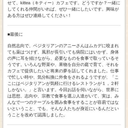
せて、kittea（キティー）カフェです。どうですか？一緒に
してくれる仲間がいれば、ぜひ一緒にしたいです。興味が
ある方はぜひ連絡してください！
■最後に
自然志向で、ベジタリアンのアニーさんはムカデに咬まれ
ても薬はつけず、風邪が長引いても病院にはいかず、身体
の声に耳を傾けながら、必要なものを食事で取っているそ
うです。いろんな野菜や、果物を自分の庭で育て、それを
カフェで提供したいと将来の夢を話してくれました。仕事
で忙しい時や、気分転換に外食をされるようですが、「こ
こにはベジタリアンが気軽に行けるレストランが１，２軒
しかない。」と言います。今回お話を伺いながら、世界に
は思想、志向や、宗教で食事を選ぶ人達がいて、実は、み
んなで一つのテーブルを囲み食事をすることが容易ではな
いということ、でも、そんな人たちが身近にいるんだとい
うことを改めて認識しました。