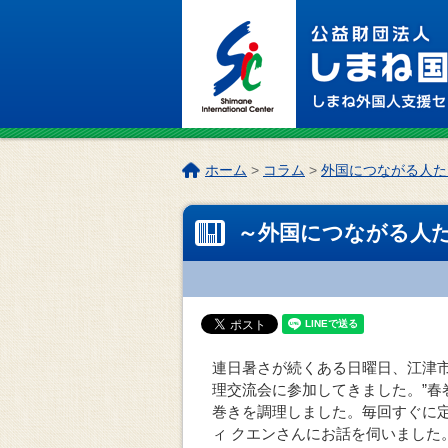
このページの本文へ
こ
ホーム
>
コラム
>
外国につながる人た
の
ペ
～外国につながる人たち
ー
ジ
の
位
置:
連日暑さが続くある日曜日、江津市
理交流会に参加してきました。”春
巻きを調理しました。毎回すぐに
ィ クエンさんにお話を伺いました