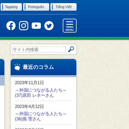
Tagalog
Português
Tiếng Việt
MENU
サ
イ
ト
内
最近のコラム
検
索
2023年11月1日
～外国につながる人たち～
(37)原田 レネーさん
2023年4月12日
～外国につながる人たち～
(36)孫 雪さん