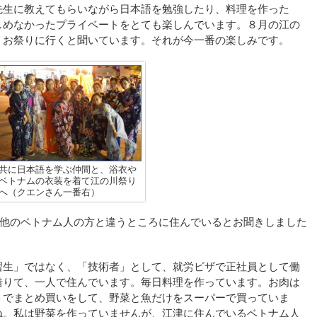
先生に教えてもらいながら日本語を勉強したり、料理を作った
しめなかったプライベートをとても楽しんでいます。８月の江の
、お祭りに行くと聞いています。それが今一番の楽しみです。
共に日本語を学ぶ仲間と、浴衣や
ベトナムの衣装を着て江の川祭り
へ（クエンさん一番右）
る他のベトナム人の方と違うところに住んでいるとお聞きしました
習生」ではなく、「技術者」として、就労ビザで正社員として働
借りて、一人で住んでいます。毎日料理を作っています。お肉は
トでまとめ買いをして、野菜と魚だけをスーパーで買っていま
ね。私は野菜を作っていませんが、江津に住んでいるベトナム人