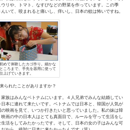
ュウリや、トマト、なすびなどの野菜を作っています。この季
さんいて、咬まれると痛いし、痒いし、日本の蚊は怖いですね。
初めて体験したカゴ作り。細かな
ところまで、手先を器用に使って
仕上げていきます。
に来られたことがありますか？
。家族はみんなベトナムにいます。４人兄弟でみんな結婚してい
を日本に連れて来たいです。ベトナムでは日本と、韓国が人気が
国の映画を見て、いつか行きたいと思っていました。私の妹は韓
。映画の中の日本人はとても真面目で、ルールを守って生活をし
な生活をしてみたかったです。そして、日本の女の子はみんな可
。だから、絶対に日本に来たかったんです（笑）