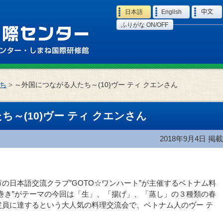
Language
日本語
English
中文
ふりがな ON/OFF
ち
>
～外国につながる人たち～(10)ヴー ティ クエンさん
～(10)ヴー ティ クエンさん
2018年9月4日
掲載
の日本語交流クラブ”GOTO☆ワンハート”が主催するベトナム料
巻き”がテーマの今回は「生」、「揚げ」、「蒸し」の３種類の春
定員に達するという大人気の料理交流会で、ベトナム人のヴー テ
。