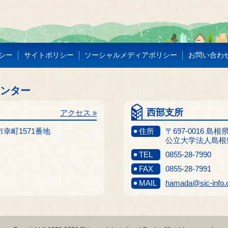
シー
サイトポリシー
ソーシャルメディアポリシー
お問い合わ
センター
西部支所
アクセス »
江市幸町1571番地
住所
〒697-0016 島
公立大学法人島根
TEL
0855-28-7990
FAX
0855-28-7991
MAIL
hamada@sic-info.