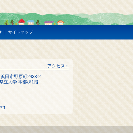
せ
サイトマップ
アクセス »
根県浜田市野原町2433-2
県立大学 本部棟1階
org