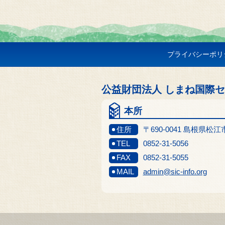
プライバシーポリ
公益財団法人 しまね国際
本所
住所
〒690-0041 島根県松
TEL
0852-31-5056
FAX
0852-31-5055
MAIL
admin@sic-info.org