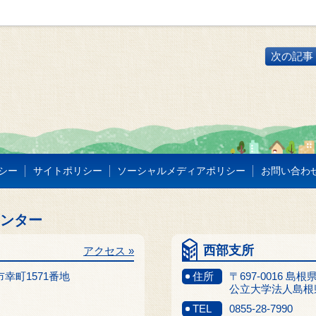
次の記事 
シー
サイトポリシー
ソーシャルメディアポリシー
お問い合わ
センター
西部支所
アクセス »
江市幸町1571番地
住所
〒697-0016 島
公立大学法人島根
TEL
0855-28-7990