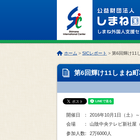
このページの本文へ
こ
ホーム
>
SICレポート
>
第6回輝け1
の
ペ
第6回輝け11しまね
ー
ジ
の
位
置:
開催日 :
2016年10月1日（土）
会場 :
山陰中央テレビ新社屋（松
参加人数:
2万6000人