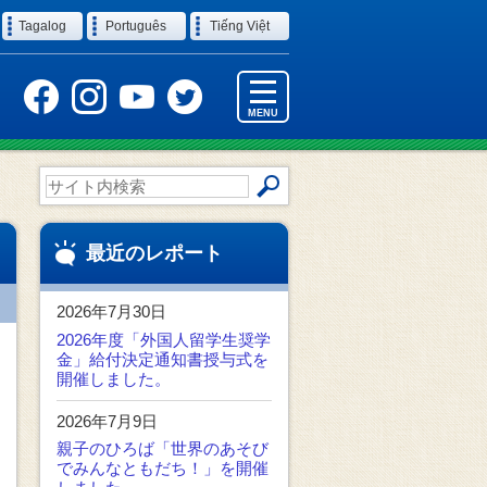
Tagalog
Português
Tiếng Việt
MENU
サ
イ
ト
内
最近のレポート
検
索
2026年7月30日
2026年度「外国人留学生奨学
金」給付決定通知書授与式を
開催しました。
2026年7月9日
親子のひろば「世界のあそび
でみんなともだち！」を開催