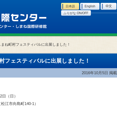
Language
日本語
English
中文
ふりがな ON/OFF
1しまね町村フェスティバルに出展しました！
町村フェスティバルに出展しました！
2016年10月5日
掲載
～2日（日）
江市向島町140-1）