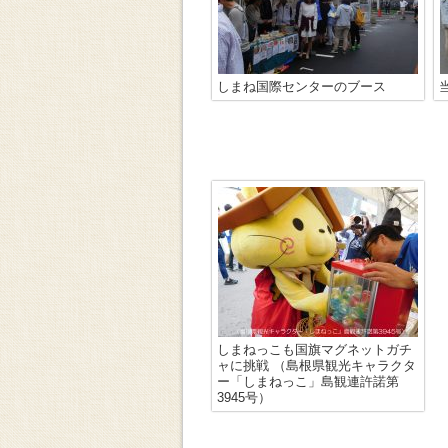
しまね国際センターのブース
しまねっこも国旗マグネットガチ
ャに挑戦 （島根県観光キャラクタ
ー「しまねっこ」島観連許諾第
3945号）