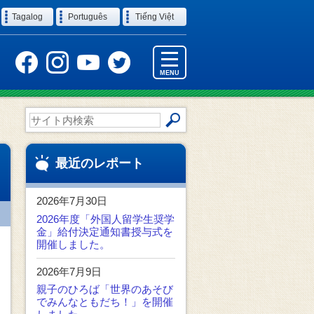
Tagalog
Português
Tiếng Việt
MENU
サ
イ
ト
内
最近のレポート
検
索
2026年7月30日
2026年度「外国人留学生奨学
金」給付決定通知書授与式を
開催しました。
2026年7月9日
親子のひろば「世界のあそび
でみんなともだち！」を開催