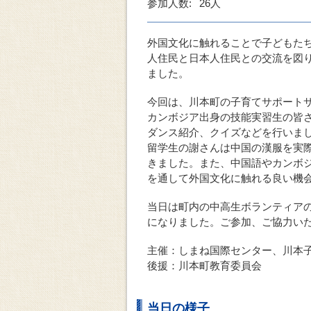
参加人数:
26人
外国文化に触れることで子どもた
人住民と日本人住民との交流を図
ました。
今回は、川本町の子育てサポート
カンボジア出身の技能実習生の皆
ダンス紹介、クイズなどを行いま
留学生の謝さんは中国の漢服を実
きました。また、中国語やカンボ
を通して外国文化に触れる良い機
当日は町内の中高生ボランティア
になりました。ご参加、ご協力い
主催：しまね国際センター、川本
後援：川本町教育委員会
当日の様子