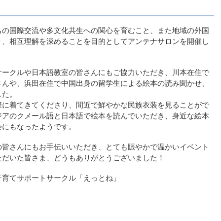
ちの国際交流や多文化共生への関心を育むこと、また地域の外国
り、相互理解を深めることを目的としてアンテナサロンを開催し
サークルや日本語教室の皆さんにもご協力いただき、川本在住で
さんや、浜田在住で中国出身の留学生による絵本の読み聞かせ、
した。
際に着てきてくださり、間近で鮮やかな民族衣装を見ることがで
ジアのクメール語と日本語で絵本を読んでいただき、身近な絵本
会にもなったようです。
の皆さんにもお手伝いいただき、とても賑やかで温かいイベント
ただいた皆さま、どうもありがとうございました！
子育てサポートサークル「えっとね」