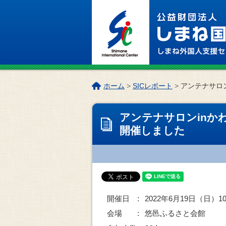
このページの本文へ
こ
ホーム
>
SICレポート
>
アンテナサロ
の
ペ
アンテナサロンinか
ー
ジ
開催しました
の
位
置:
開催日 :
2022年6月19日（日）10:
会場 :
悠邑ふるさと会館