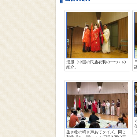
漢服（中国の民族衣装の一つ）の
紹介。
生き物の鳴き声あてクイズ。同じ
動物でも、国によって鳴き声の表