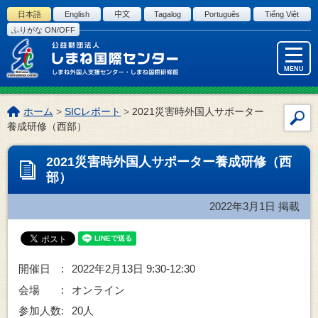
このページの本文へ
日本語
English
中文
Tagalog
Português
Tiếng Việt
ふりがな ON/OFF
MENU
こ
ホーム
>
SICレポート
>
2021災害時外国人サポーター
サ
の
養成研修（西部）
イ
ペ
ー
ト
2021災害時外国人サポーター養成研修（西
ジ
内
部）
の
検
位
索
2022年3月1日
掲載
置:
開催日 :
2022年2月13日 9:30-12:30
会場 :
オンライン
参加人数:
20人