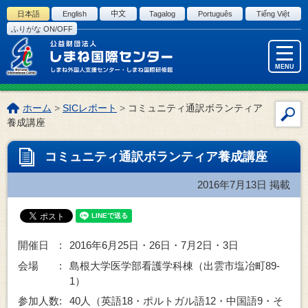
このページの本文へ
日本語
English
中文
Tagalog
Português
Tiếng Việt
ふりがな ON/OFF
MENU
こ
ホーム
>
SICレポート
>
コミュニティ通訳ボランティア
サ
の
養成講座
イ
ペ
ー
ト
コミュニティ通訳ボランティア養成講座
ジ
内
の
検
2016年7月13日
掲載
位
索
置:
開催日 :
2016年6月25日・26日・7月2日・3日
会場 :
島根大学医学部看護学科棟（出雲市塩冶町89-
1）
参加人数:
40人（英語18・ポルトガル語12・中国語9・そ