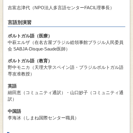
吉富志津代（NPO法人多言語センターFACIL理事長）
言語別演習
ポルトガル語（医療）
中萩エルザ（在名古屋ブラジル総領事館ブラジル人民委員
会 SABJA-Disque-Saude医師）
ポルトガル語（教育）
野中モニカ（天理大学スペイン語・ブラジルポルトガル語
専攻准教授）
英語
細田恵（コミュニティ通訳）・山口妙子（コミュニティ通
訳）
中国語
李海冰（しまね国際センター職員）