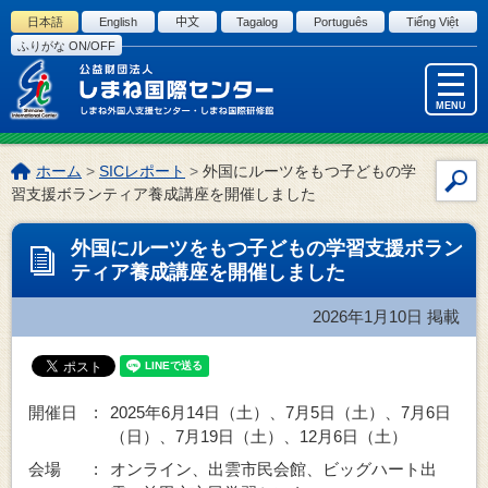
このページの本文へ
日本語
English
中文
Tagalog
Português
Tiếng Việt
ふりがな ON/OFF
MENU
こ
ホーム
>
SICレポート
>
外国にルーツをもつ子どもの学
サ
の
習支援ボランティア養成講座を開催しました
イ
ペ
ー
ト
外国にルーツをもつ子どもの学習支援ボラン
ジ
内
ティア養成講座を開催しました
の
検
位
索
2026年1月10日
掲載
置:
開催日 :
2025年6月14日（土）、7月5日（土）、7月6日
（日）、7月19日（土）、12月6日（土）
会場 :
オンライン、出雲市民会館、ビッグハート出