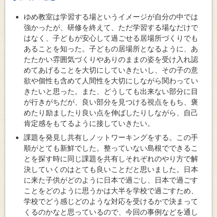
ゆめ教室は学習する場というイメージが自分の中では
強かったが、研修を終えて、ただ学習する場なだけで
はなく、子どもが安心して過ごせる居場所づくりでも
あることを知った。子どもの居場所となるように、あ
たたかい雰囲気づくりやありのままの姿を受け入れ認
めてあげることを大切にしていきたいし、その子の意
欲や個性も含めて人間性を大切にしながら関わってい
きたいと思った。また、どうしても出来ない部分に目
が行きがちだが、良い部分を見つける視点をもち、褒
めたり励ましたり良い点を伸ばしたりしながら、自己
肯定感をもてるように接していきたい。
課題を発見し共有しノットワーキングをする。この手
順がとても新鮮でした。整っていない島根でできるこ
とを探す時に同じ課題を共有しそれぞれのやり方で解
決していくのはとても良いことだと思いました。日本
に来た子供がどのように日本で過ごし、日本で過ごす
ことをどのように思うかは大半を学校で過ごすため、
学校でどう感じどのような対応を受けるかで決まって
くるのかなと思っているので、今回の事例などを通し