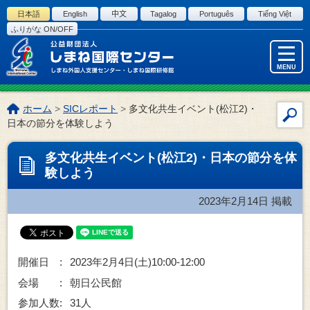
このページの本文へ
日本語
English
中文
Tagalog
Português
Tiếng Việt
ふりがな ON/OFF
MENU
こ
ホーム
>
SICレポート
>
多文化共生イベント(松江2)・
サ
の
日本の節分を体験しよう
イ
ペ
ー
ト
多文化共生イベント(松江2)・日本の節分を体
ジ
内
験しよう
の
検
位
索
2023年2月14日
掲載
置:
開催日 :
2023年2月4日(土)10:00-12:00
会場 :
朝日公民館
参加人数:
31人