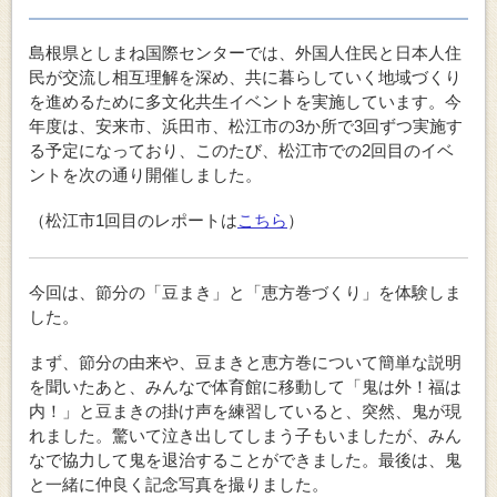
島根県としまね国際センターでは、外国人住民と日本人住
民が交流し相互理解を深め、共に暮らしていく地域づくり
を進めるために多文化共生イベントを実施しています。今
年度は、安来市、浜田市、松江市の3か所で3回ずつ実施す
る予定になっており、このたび、松江市での2回目のイベ
ントを次の通り開催しました。
（松江市1回目のレポートは
こちら
）
今回は、節分の「豆まき」と「恵方巻づくり」を体験しま
した。
まず、節分の由来や、豆まきと恵方巻について簡単な説明
を聞いたあと、みんなで体育館に移動して「鬼は外！福は
内！」と豆まきの掛け声を練習していると、突然、鬼が現
れました。驚いて泣き出してしまう子もいましたが、みん
なで協力して鬼を退治することができました。最後は、鬼
と一緒に仲良く記念写真を撮りました。