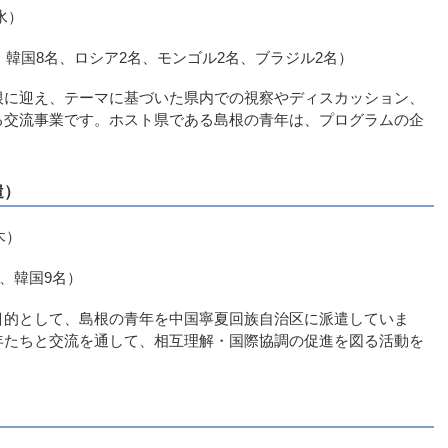
水）
、韓国8名、ロシア2名、モンゴル2名、ブラジル2名）
根に迎え、テーマに基づいた県内での視察やディスカッション、
る交流事業です。ホスト県である島根の青年は、プログラムの企
遣）
木）
名、韓国9名）
目的として、島根の青年を中国寧夏回族自治区に派遣していま
年たちと交流を通して、相互理解・国際協調の促進を図る活動を