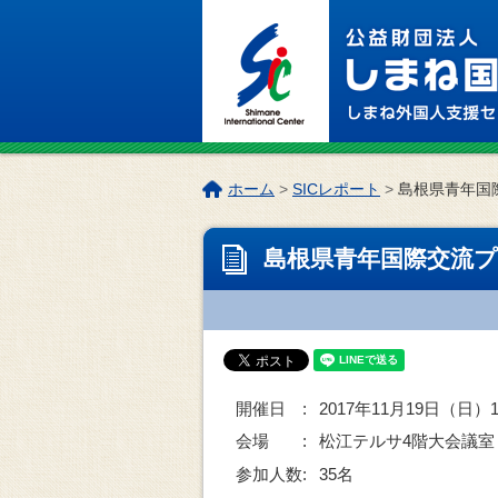
このページの本文へ
こ
ホーム
>
SICレポート
>
島根県青年国
の
ペ
島根県青年国際交流プ
ー
ジ
の
位
置:
開催日 :
2017年11月19日（日）13
会場 :
松江テルサ4階大会議室
参加人数:
35名