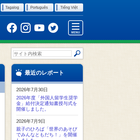
Tagalog
Português
Tiếng Việt
MENU
サ
イ
ト
内
最近のレポート
検
索
2026年7月30日
2026年度「外国人留学生奨学
金」給付決定通知書授与式を
開催しました。
2026年7月9日
親子のひろば「世界のあそび
でみんなともだち！」を開催