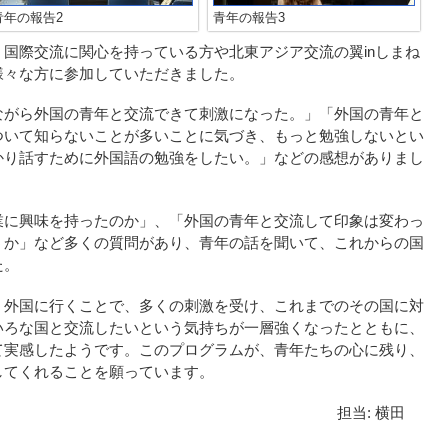
青年の報告2
青年の報告3
国際交流に関心を持っている方や北東アジア交流の翼inしまね
様々な方に参加していただきました。
ながら外国の青年と交流できて刺激になった。」「外国の青年と
ついて知らないことが多いことに気づき、もっと勉強しないとい
かり話すために外国語の勉強をしたい。」などの感想がありまし
業に興味を持ったのか」、「外国の青年と交流して印象は変わっ
うか」など多くの質問があり、青年の話を聞いて、これからの国
た。
、外国に行くことで、多くの刺激を受け、これまでのその国に対
いろな国と交流したいという気持ちが一層強くなったとともに、
て実感したようです。このプログラムが、青年たちの心に残り、
してくれることを願っています。
担当: 横田