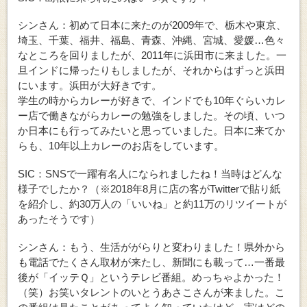
シンさん：初めて日本に来たのが2009年で、栃木や東京、
埼玉、千葉、福井、福島、青森、沖縄、宮城、愛媛…色々
なところを回りましたが、2011年に浜田市に来ました。一
旦インドに帰ったりもしましたが、それからはずっと浜田
にいます。浜田が大好きです。
学生の時からカレーが好きで、インドでも10年ぐらいカレ
ー店で働きながらカレーの勉強をしました。その頃、いつ
か日本にも行ってみたいと思っていました。日本に来てか
らも、10年以上カレーのお店をしています。
SIC：SNSで一躍有名人になられましたね！当時はどんな
様子でしたか？（※2018年8月に店の客がTwitterで貼り紙
を紹介し、約30万人の「いいね」と約11万のリツイートが
あったそうです）
シンさん：もう、生活ががらりと変わりました！県外から
も電話でたくさん取材が来たし、新聞にも載って…一番最
後が「イッテＱ」というテレビ番組。めっちゃよかった！
（笑）お笑いタレントのいとうあさこさんが来ました。こ