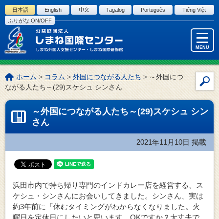
このページの本文へ
日本語
English
中文
Tagalog
Português
Tiếng Việt
ふりがな ON/OFF
MENU
こ
ホーム
>
コラム
>
外国につながる人たち
>
～外国につ
サ
の
ながる人たち～(29)スケシュ シンさん
イ
ペ
ー
ト
～外国につながる人たち～(29)スケシュ シン
ジ
内
さん
の
検
位
索
2021年11月10日
掲載
置:
浜田市内で持ち帰り専門のインドカレー店を経営する、ス
ケシュ・シンさんにお会いしてきました。シンさん、実は
約3年前に「休むタイミングがわからなくなりました。火
曜日を定休日にしたいと思います。OKですか？大丈夫で