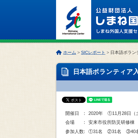
このページの本文へ
こ
ホーム
>
SICレポート
>
日本語ボラン
の
ペ
日本語ボランティア入
ー
ジ
の
位
置:
開催日 :
2020年 ①11月28日
会場 :
安来市役所防災研修棟 （
参加人数:
①31名 ②31名 ③40