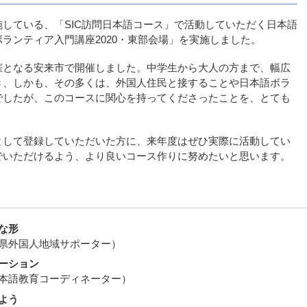
している、「SIC訪問日本語コース」で活動していただく日本語
ランティア入門講座2020・東部会場」を実施しました。
催となる安来市で開催しました。中学生から大人の方まで、幅広
き、しかも、その多くは、外国人住民と接することや日本語ボラ
でしたが、このコースに関心を持ってくださったことを、とても
として登録していただいた方に、来年度はぜひ実際に活動してい
でいただけるよう、より良いコース作りに努めたいと思います。
な形
県外国人地域サポーター）
ーション
本語教育コーディネーター）
よう