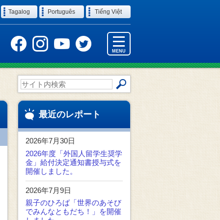
Tagalog
Português
Tiếng Việt
MENU
サ
イ
ト
内
最近のレポート
検
索
2026年7月30日
2026年度「外国人留学生奨学
金」給付決定通知書授与式を
開催しました。
2026年7月9日
親子のひろば「世界のあそび
でみんなともだち！」を開催