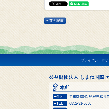
« 前の記事
プライバシーポリ
公益財団法人 しまね国際
本所
住所
〒690-0041 島根県松
TEL
0852-31-5056