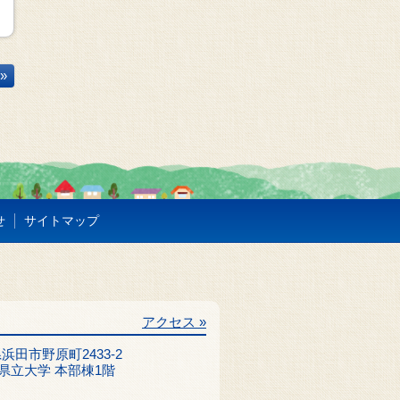
»
せ
サイトマップ
アクセス »
根県浜田市野原町2433-2
県立大学 本部棟1階