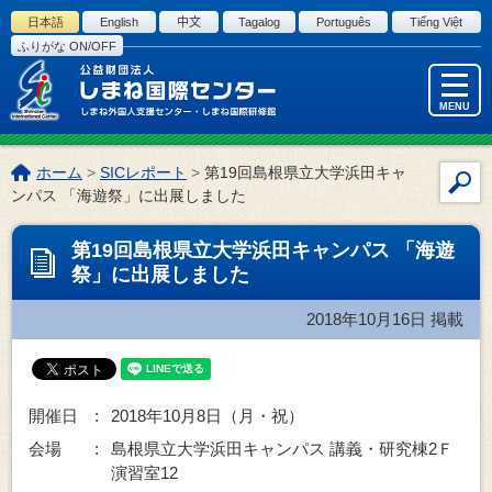
このページの本文へ
日本語
English
中文
Tagalog
Português
Tiếng Việt
ふりがな ON/OFF
MENU
こ
ホーム
>
SICレポート
>
第19回島根県立大学浜田キャ
サ
の
ンパス 「海遊祭」に出展しました
イ
ペ
ー
ト
第19回島根県立大学浜田キャンパス 「海遊
ジ
内
祭」に出展しました
の
検
位
索
2018年10月16日
掲載
置:
開催日 :
2018年10月8日（月・祝）
会場 :
島根県立大学浜田キャンパス 講義・研究棟2Ｆ
演習室12