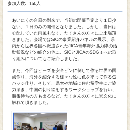
参加人数:
150人
あいにくの台風の到来で、当初の開催予定より１日少
ない、１日のみの開催となりました。しかし、当日は
心配していた雨風もなく、たくさんの方々にご来場頂
きました。会場ではSICの事業紹介パネルの展示、県
内から世界各国へ派遣されたJICA青年海外協力隊の活
動状況などの紹介の他に、SICとJICAのSDGｓへの取
り組みについてもご紹介しました。
また、今回はビーズを安全ピンに刺して作る世界の国
旗作り、海外を紹介する様々な絵に色を塗って作る缶
バッジ作り、そして、県大や地域に住む留学生にご協
力頂き、中国の切り絵をするワークショップを行い、
順番待ちの方も出るなど、たくさんの方々に異文化に
触れて頂きました。