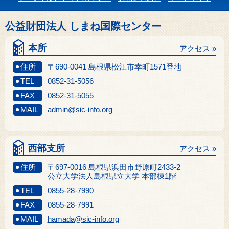
公益財団法人 しまね国際センター
本所
アクセス »
住所
〒690-0041 島根県松江市幸町1571番地
TEL
0852-31-5056
FAX
0852-31-5055
MAIL
admin@sic-info.org
西部支所
アクセス »
住所
〒697-0016 島根県浜田市野原町2433-2
公立大学法人島根県立大学 本部棟1階
TEL
0855-28-7990
FAX
0855-28-7991
MAIL
hamada@sic-info.org