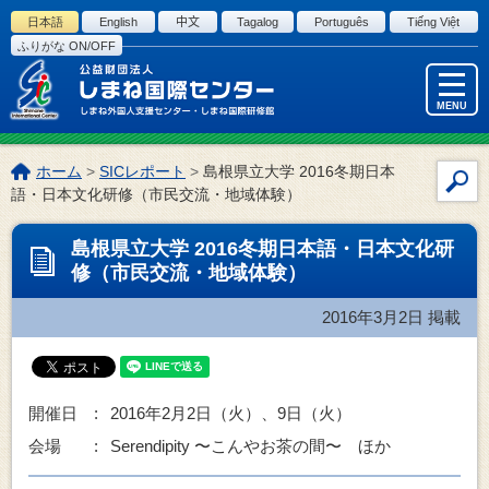
このページの本文へ
日本語
English
中文
Tagalog
Português
Tiếng Việt
ふりがな ON/OFF
MENU
こ
ホーム
>
SICレポート
>
島根県立大学 2016冬期日本
サ
の
語・日本文化研修（市民交流・地域体験）
イ
ペ
ー
ト
島根県立大学 2016冬期日本語・日本文化研
ジ
内
修（市民交流・地域体験）
の
検
位
索
2016年3月2日
掲載
置:
開催日 :
2016年2月2日（火）、9日（火）
会場 :
Serendipity 〜こんやお茶の間〜 ほか