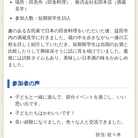
場所：田吾作（田舎料理）、株式会社右田本店（酒蔵
見学）
参加人数：短期留学生10人
趣のある古民家で日本の田舎料理をいただいた後、益田市
内の酒蔵見学に行きました。蔵の中を歩きながら一連の工
程を詳しく紹介していただき、短期留学生は自国のお酒と
比較したりして興味深そうに話に耳を傾けていました。最
後には試飲タイムもあり、美味しい日本酒の味をかみしめ
ました。
参加者の声
子どもと一緒に遊んで、節分イベントを過ごし、いい
思い出です。
子どもたちはかわいいです！
良い経験になりました。色々な人と交流できました。
担当: 佐々木