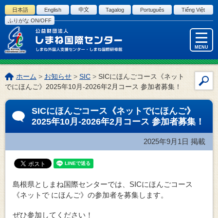
このページの本文へ
日本語
English
中文
Tagalog
Português
Tiếng Việt
ふりがな ON/OFF
MENU
こ
ホーム
>
お知らせ
>
SIC
>
SICにほんごコース《ネット
サ
の
でにほんご》2025年10月-2026年2月コース 参加者募集！
イ
ペ
ー
ト
SICにほんごコース《ネットでにほんご》
ジ
内
2025年10月-2026年2月コース 参加者募集！
の
検
位
索
2025年9月1日
掲載
置:
島根県としまね国際センターでは、SICにほんごコース
《ネットで にほんご》の参加者を募集します。
ぜひ参加してください！