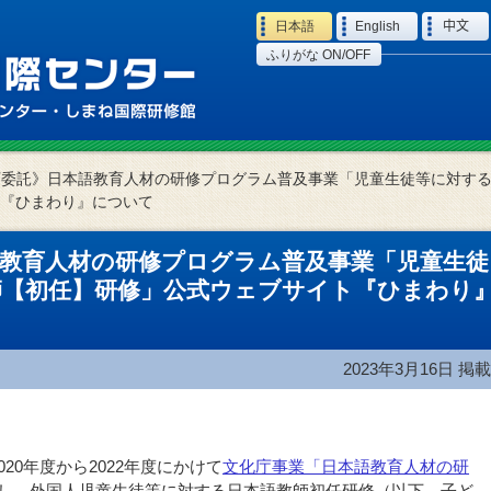
Language
日本語
English
中文
ふりがな ON/OFF
庁委託》日本語教育人材の研修プログラム普及事業「児童生徒等に対す
『ひまわり』について
語教育人材の研修プログラム普及事業「児童生徒
師【初任】研修」公式ウェブサイト『ひまわり
2023年3月16日
掲載
20年度から2022年度にかけて
文化庁事業「日本語教育人材の研
し、外国人児童生徒等に対する日本語教師初任研修（以下、子ど