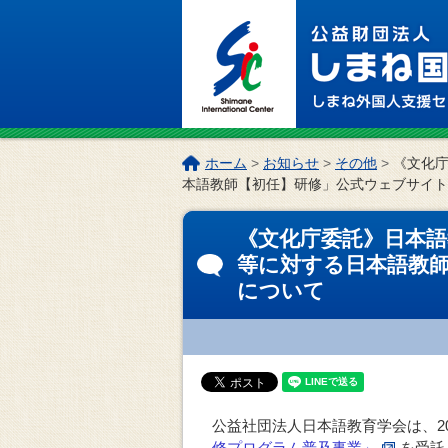
このページの本文へ
こ
ホーム
>
お知らせ
>
その他
>
《文化
の
本語教師【初任】研修」公式ウェブサイト
ペ
ー
《文化庁委託》日本
ジ
等に対する日本語教
の
について
位
置:
公益社団法人日本語教育学会は、20
修プログラム普及事業」
を受託