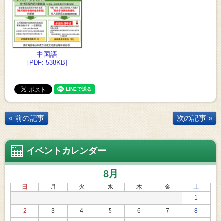
中国語
[PDF: 538KB]
« 前の記事
次の記事 »
イベントカレンダー
8月
日
月
火
水
木
金
土
1
2
3
4
5
6
7
8