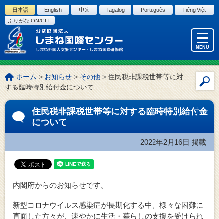
このページの本文へ
日本語
English
中文
Tagalog
Português
Tiếng Việt
ふりがな ON/OFF
MENU
こ
ホーム
>
お知らせ
>
その他
>
住民税非課税世帯等に対
サ
の
する臨時特別給付金について
イ
ペ
ー
ト
住民税非課税世帯等に対する臨時特別給付金
ジ
内
について
の
検
位
索
2022年2月16日
掲載
置:
内閣府からのお知らせです。
新型コロナウイルス感染症が長期化する中、様々な困難に
直面した方々が、速やかに生活・暮らしの支援を受けられ