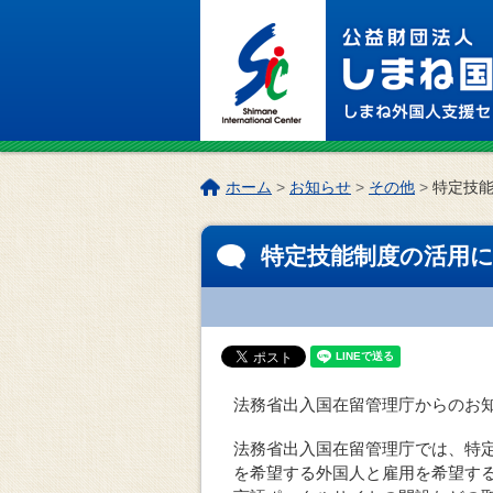
このページの本文へ
こ
ホーム
>
お知らせ
>
その他
>
特定技
の
ペ
特定技能制度の活用
ー
ジ
の
位
置:
法務省出入国在留管理庁からのお
法務省出入国在留管理庁では、特
を希望する外国人と雇用を希望す