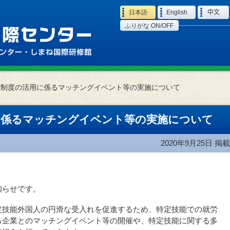
Language
日本語
English
中文
ふりがな ON/OFF
能制度の活用に係るマッチングイベント等の実施について
に係るマッチングイベント等の実施について
2020年9月25日
掲載
知らせです。
定技能外国人の円滑な受入れを促進するため、特定技能での就労
る企業とのマッチングイベント等の開催や、特定技能に関する多