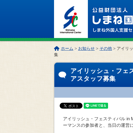
このページの本文へ
こ
ホーム
>
お知らせ
>
その他
>
アイリッ
の
集
ペ
ー
アイリッシュ・フェスティ
ジ
アスタッフ募集
の
位
置:
アイリッシュ・フェスティバル in 
ーマンスの参加者と、当日の運営