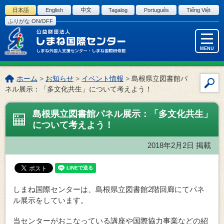
このページの本文へ
日本語
English
中文
Tagalog
Português
Tiếng Việt
ふりがな ON/OFF
MENU
こ
ホーム
>
お知らせ
>
イベント情報
>
島根県立図書館パ
サ
の
ネル展示：「多文化共生」について考えよう！
イ
ペ
ー
ト
島根県立図書館パネル展示：「多文化共生」
ジ
内
について考えよう！
の
検
位
索
2018年2月2日
掲載
置:
しまね国際センターは、島根県立図書館2階回廊にてパネ
ル展示をしています。
当センターがおこなっている講座や国際協力事業などの紹