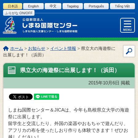
このページの本文へ
日本語
English
中文
Tagalog
Português
Tiếng Việt
ふりがな ON/OFF
MENU
こ
ホーム
>
お知らせ
>
イベント情報
>
県立大の海遊祭に
サ
の
出展します！（浜田）
イ
ペ
ー
ト
県立大の海遊祭に出展します！（浜田）
ジ
内
の
検
2015年10月6日
掲載
位
索
置:
しまね国際センター＆JICAは、今年も島根県立大学の海遊
祭に出展します。
留学生と交流したり、外国の楽器やおもちゃで遊んだり、
アフリカの布を使ったしおり作りも体験できます！ぜひお
越しください！