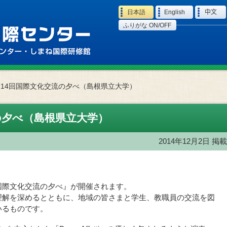
Language
日本語
English
中文
ふりがな ON/OFF
第14回国際文化交流の夕べ（島根県立大学）
の夕べ（島根県立大学）
2014年12月2日
掲載
国際文化交流の夕べ』が開催されます。
理解を深めるとともに、地域の皆さまと学生、教職員の交流を図
いるものです。