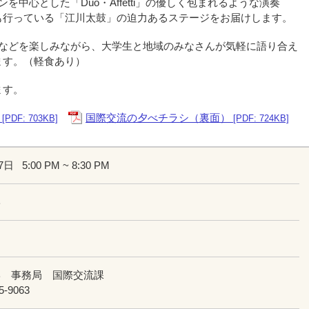
中心とした「Duo・Affetti」の優しく包まれるような演奏
も行っている「江川太鼓」の迫力あるステージをお届けします。
ムなどを楽しみながら、大学生と地域のみなさんが気軽に語り合え
ます。（軽食あり）
ます。
国際交流の夕べチラシ（裏面）
[PDF: 703KB]
[PDF: 724KB]
17日
5:00 PM ~ 8:30 PM
学
学 事務局 国際交流課
5-9063