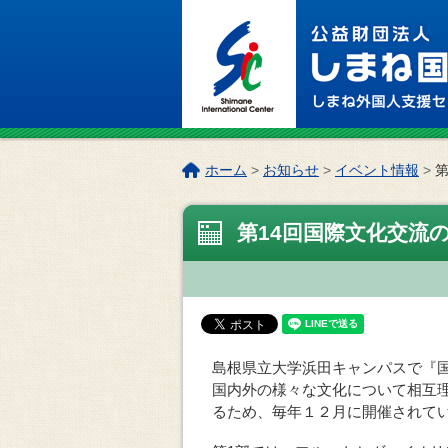
このページの本文へ
こ
ホーム
>
お知らせ
>
イベント情報
>
の
ペ
第14回国際文化交流
ー
ジ
の
位
置:
島根県立大学浜田キャンパスで『
国内外の様々な文化について相互
るため、毎年１２月に開催されて