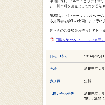
第1部では、フルートとヴァイオリンを
と、川本町を拠点として海外公演
第2部は、パフォーマンスやゲー
る交流会を学生の企画により行い
皆さんのご参加をお待ちしており
国際交流の夕べチラシ（表面）
日程・時間
2014年12月
会場
島根県立大
参加費
無料
お問い合わせ先
島根県立大
TEL：0855-2