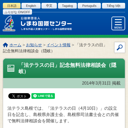
このページの本文へ
日本語
English
中文
Tagalog
Português
Tiếng Việt
ふりがな ON/OFF
MENU
こ
ホーム
>
お知らせ
>
イベント情報
>
「法テラスの日」
サ
の
記念無料法律相談会（隠岐）
イ
ペ
ー
ト
「法テラスの日」記念無料法律相談会（隠
ジ
内
岐）
の
検
位
索
2014年3月31日
掲載
置:
法テラス島根では、「法テラスの日（4月10日）」の設立
日を記念し、島根県弁護士会、島根県司法書士会との共催
で無料法律相談会を開催します。