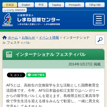
このページの本文へ
日本語
English
中文
Tagalog
Português
Tiếng Việt
ふりがな ON/OFF
MENU
こ
ホーム
>
お知らせ
>
イベント情報
>
インターナショナ
サ
の
ル フェスティバル
イ
ペ
ー
ト
インターナショナル フェスティバル
ジ
内
の
検
2014年3月27日
掲載
位
索
置:
AFSとは、高校生の交換留学を主な活動とした国際教育交
流団体です。今年、AFS日本協会松江支部ではハンガリー
からの留学生バルくんを迎えます。島根県立松江東高等学
校で学生生活を迎える彼をみんなで歓迎し、一緒に異文化
交流をしてみませんか。