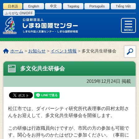
このページの本文へ
日本語
English
中文
Tagalog
Português
Tiếng Việt
ふりがな ON/OFF
MENU
こ
ホーム
>
お知らせ
>
イベント情報
>
多文化共生研修会
サ
の
イ
ペ
多文化共生研修会
ト
ー
内
ジ
2019年12月24日
掲載
検
の
索
位
置:
松江市では、ダイバーシティ研究所代表理事の田村太郎さ
んをお迎えして、多文化共生研修会を開催します。
この研修は行政職員向けですが、市民の方の参加も可能で
す。関心をお持ちのかたはぜひご参加ください。（事前に