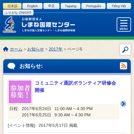
このページの本文へ
日本語
English
中文
Tagalog
Português
Tiếng Việt
ふりがな ON/OFF
MENU
こ
ホーム
>
お知らせ
>
2017年
>
ページ5
サ
の
イ
ペ
お知らせ:
ト
ー
内
ジ
検
の
コミュニティ通訳ボランティア研修会
索
位
開催
置:
日程:
2017年6月24日
11:00 AM ~ 4:30 PM
2017年6月25日
9:30 AM ~ 4:30 PM
[
イベント情報
]
2017年5月17日
掲載