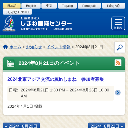
このページの本文へ
日本語
English
中文
Tagalog
Português
Tiếng Việt
ふりがな ON/OFF
MENU
こ
ホーム
>
お知らせ
>
イベント情報
>
2024年8月21日
サ
の
イ
ペ
2024年8月21日のイベント
ト
ー
内
ジ
検
の
2024北東アジア交流の翼inしまね 参加者募集
索
位
置:
日程:
2024年8月21日 1:30 PM ~ 2024年8月26日 10:00
AM
2024年4月1日
掲載
« 2024年8月20日
2024年8月22日 »