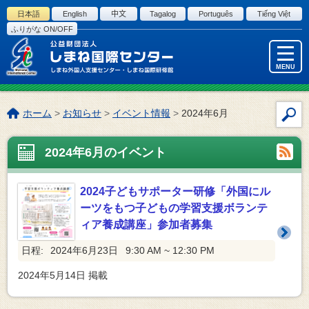
このページの本文へ
日本語
English
中文
Tagalog
Português
Tiếng Việt
ふりがな ON/OFF
MENU
こ
ホーム
>
お知らせ
>
イベント情報
>
2024年6月
サ
の
イ
ペ
2024年6月のイベント
ト
ー
内
ジ
検
の
2024子どもサポーター研修「外国にル
索
位
ーツをもつ子どもの学習支援ボランテ
置:
ィア養成講座」参加者募集
日程:
2024年6月23日
9:30 AM ~ 12:30 PM
2024年5月14日
掲載