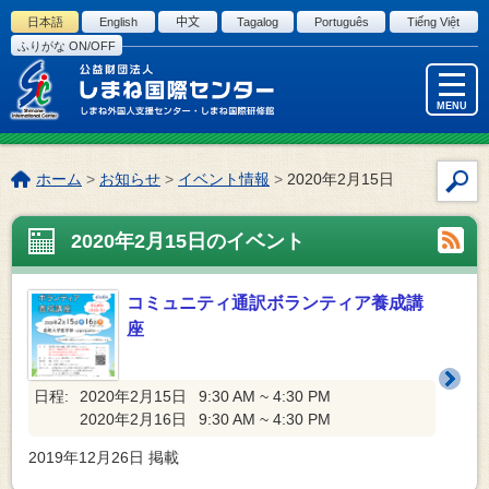
このページの本文へ
日本語
English
中文
Tagalog
Português
Tiếng Việt
ふりがな ON/OFF
MENU
こ
ホーム
>
お知らせ
>
イベント情報
>
2020年2月15日
サ
の
イ
ペ
2020年2月15日のイベント
ト
ー
内
ジ
検
の
コミュニティ通訳ボランティア養成講
索
位
座
置:
日程:
2020年2月15日
9:30 AM ~ 4:30 PM
2020年2月16日
9:30 AM ~ 4:30 PM
2019年12月26日
掲載