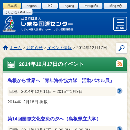
このページの本文へ
日本語
English
中文
Tagalog
Português
Tiếng Việt
ふりがな ON/OFF
MENU
こ
ホーム
>
お知らせ
>
イベント情報
>
2014年12月17日
サ
の
イ
ペ
2014年12月17日のイベント
ト
ー
内
ジ
検
の
島根から世界へ「青年海外協力隊 活動パネル展」
索
位
置:
日程:
2014年12月11日 ~ 2015年1月9日
2014年12月18日
掲載
第14回国際文化交流の夕べ（島根県立大学）
日程:
2014年12月17日
5:00 PM ~ 8:30 PM